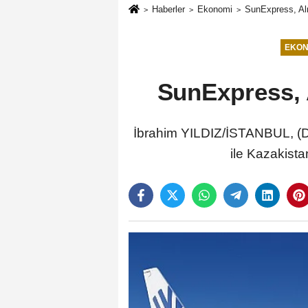
Haberler
Ekonomi
SunExpress, Al
EKON
SunExpress, 
İbrahim YILDIZ/İSTANBUL, (D
ile Kazakista