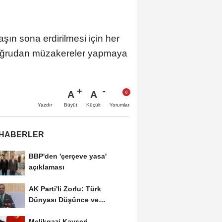
n sona erdirilmesi için her
e doğrudan müzakereler yapmaya
A
A
Büyüt
Küçült
Yazdır
Yorumlar
 HABERLER
BBP'den 'çerçeve yasa'
açıklaması
AK Parti'li Zorlu: Türk
Dünyası Düşünce ve
Araştırma Merkezi'ni...
Melikgazi Kayseri