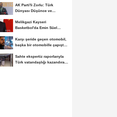
AK Parti'li Zorlu: Türk
Dünyası Düşünce ve
Araştırma Merkezi'ni...
Melikgazi Kayseri
Basketbol'da Emin Süel
dönemi
Karşı şeride geçen otomobil,
başka bir otomobille çapıştı:
1...
Sahte ekspertiz raporlarıyla
Türk vatandaşlığı kazandıran
suç...