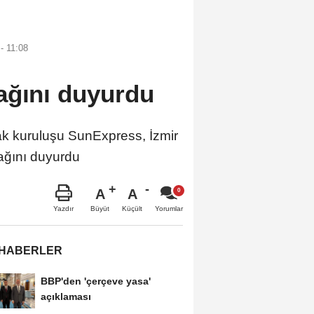
- 11:08
ağını duyurdu
k kuruluşu SunExpress, İzmir
cağını duyurdu
A
A
Büyüt
Küçült
Yazdır
Yorumlar
 HABERLER
BBP'den 'çerçeve yasa'
açıklaması