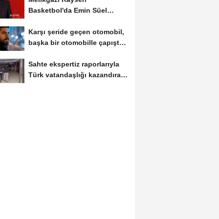
Basketbol'da Emin Süel
dönemi
Karşı şeride geçen otomobil,
başka bir otomobille çapıştı:
1...
Sahte ekspertiz raporlarıyla
Türk vatandaşlığı kazandıran
suç...