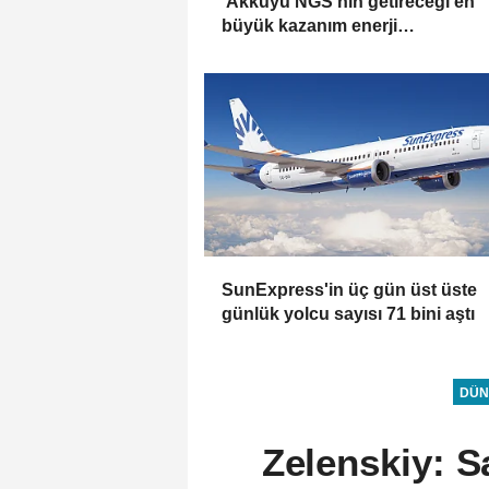
'Akkuyu NGS'nin getireceği en
büyük kazanım enerji
maliyetlerindeki düşüş olacak'
SunExpress'in üç gün üst üste
günlük yolcu sayısı 71 bini aştı
DÜN
Zelenskiy: Sa