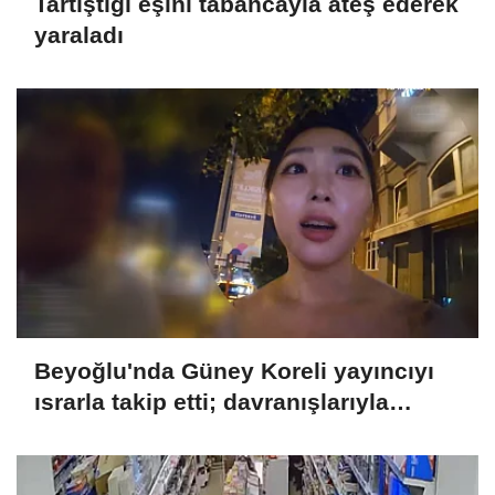
Tartıştığı eşini tabancayla ateş ederek
yaraladı
Beyoğlu'nda Güney Koreli yayıncıyı
ısrarla takip etti; davranışlarıyla
rahatsız etti