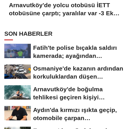
Arnavutköy'de yolcu otobüsü İETT
otobüsüne çarptı; yaralılar var -3 Ek
görüntü
SON HABERLER
Fatih'te polise bıçakla saldırı
kamerada; ayağından
vurularak...
Osmaniye'de kazanın ardından
korkuluklardan düşen
otomobildeki...
Arnavutköy'de boğulma
tehlikesi geçiren kişiyi
arkadaşları son...
Aydın'da kırmızı ışıkta geçip,
otomobile çarpan
motosikletli,...