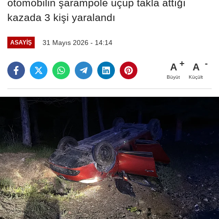
otomobilin şarampole uçup takla attığı
kazada 3 kişi yaralandı
31 Mayıs 2026 - 14:14
ASAYIŞ
A
A
Büyüt
Küçült