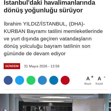
İstanbul'daki havalimanlarında
dönüş yoğunluğu sürüyor
İbrahim YILDIZ/İSTANBUL, (DHA)-
KURBAN Bayramı tatilini memleketlerinde
ve yurt dışında geçiren vatandaşların
dönüş yolculuğu bayram tatilinin son
gününde de devam ediyor
31 Mayıs 2026 - 13:58
GÜNDEM
A
A
Büyüt
Küçült