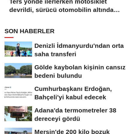
Ters yönde ilerlerken motosiklet
devrildi, sürücü otomobilin altında
kalmaktan son anda kurtuldu
SON HABERLER
Denizli İdmanyurdu'ndan orta
saha transferi
Gölde kaybolan kişinin cansız
bedeni bulundu
Cumhurbaşkanı Erdoğan,
Bahçeli'yi kabul edecek
Adana'da termometreler 38
dereceyi gördü
Mersin'de 200 kilo bozuk