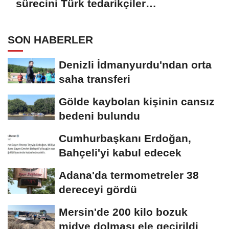
sürecini Türk tedarikçiler
değerlendirdi
SON HABERLER
Denizli İdmanyurdu'ndan orta
saha transferi
Gölde kaybolan kişinin cansız
bedeni bulundu
Cumhurbaşkanı Erdoğan,
Bahçeli'yi kabul edecek
Adana'da termometreler 38
dereceyi gördü
Mersin'de 200 kilo bozuk
midye dolması ele geçirildi