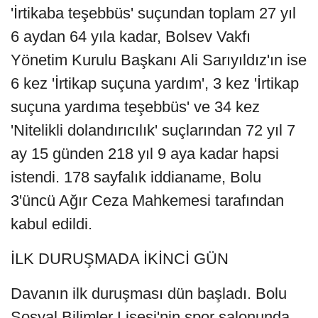
'İrtikaba teşebbüs' suçundan toplam 27 yıl
6 aydan 64 yıla kadar, Bolsev Vakfı
Yönetim Kurulu Başkanı Ali Sarıyıldız'ın ise
6 kez 'İrtikap suçuna yardım', 3 kez 'İrtikap
suçuna yardıma teşebbüs' ve 34 kez
'Nitelikli dolandırıcılık' suçlarından 72 yıl 7
ay 15 günden 218 yıl 9 aya kadar hapsi
istendi. 178 sayfalık iddianame, Bolu
3'üncü Ağır Ceza Mahkemesi tarafından
kabul edildi.
İLK DURUŞMADA İKİNCİ GÜN
Davanın ilk duruşması dün başladı. Bolu
Sosyal Bilimler Lisesi'nin spor salonunda