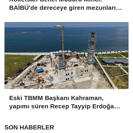
BAİBÜ'de dereceye giren mezunları
işe alım sürecine dahil edeceğiz
Eski TBMM Başkanı Kahraman,
yapımı süren Recep Tayyip Erdoğan
Camii'nde incelemede bulundu
SON HABERLER