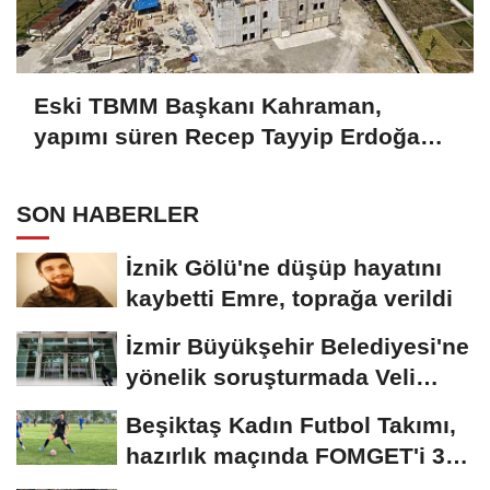
Eski TBMM Başkanı Kahraman,
yapımı süren Recep Tayyip Erdoğan
Camii'nde incelemede bulundu
SON HABERLER
İznik Gölü'ne düşüp hayatını
kaybetti Emre, toprağa verildi
İzmir Büyükşehir Belediyesi'ne
yönelik soruşturmada Veli
Ağbaba'nın...
Beşiktaş Kadın Futbol Takımı,
hazırlık maçında FOMGET'i 3-
1...