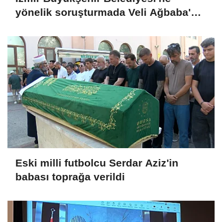
yönelik soruşturmada Veli Ağbaba'nın
ağabeyi tutuklandı
Eski milli futbolcu Serdar Aziz'in
babası toprağa verildi