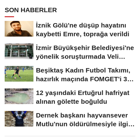
SON HABERLER
İznik Gölü'ne düşüp hayatını
kaybetti Emre, toprağa verildi
İzmir Büyükşehir Belediyesi'ne
yönelik soruşturmada Veli
Ağbaba'nın...
Beşiktaş Kadın Futbol Takımı,
hazırlık maçında FOMGET'i 3-
1...
12 yaşındaki Ertuğrul hafriyat
alınan gölette boğuldu
Dernek başkanı hayvansever
Mutlu'nun öldürülmesiyle ilgili
ağabeyi...