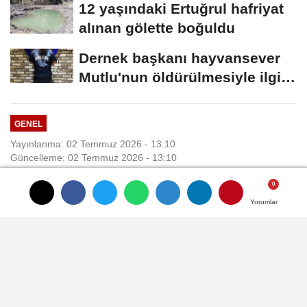
12 yaşındaki Ertuğrul hafriyat
alınan gölette boğuldu
Dernek başkanı hayvansever
Mutlu'nun öldürülmesiyle ilgili
ağabeyi...
GENEL
Yayınlanma: 02 Temmuz 2026 - 13:10
Güncelleme: 02 Temmuz 2026 - 13:10
Şanlıurfa'da Muhammed'in
Yorumlar
Yorumlar
Yorumlar
Yorumlar
yaralandığı köpek saldırısına
ilişkin mülkiye müfettişi
görevlendirildi
ANKARA, (DHA)- İÇİŞLERİ Bakanlığı,