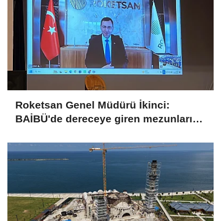
Roketsan Genel Müdürü İkinci:
BAİBÜ'de dereceye giren mezunları
işe alım sürecine dahil edeceğiz