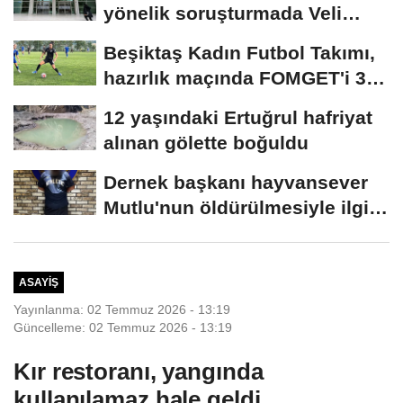
yönelik soruşturmada Veli
Ağbaba'nın...
Beşiktaş Kadın Futbol Takımı,
hazırlık maçında FOMGET'i 3-
1...
12 yaşındaki Ertuğrul hafriyat
alınan gölette boğuldu
Dernek başkanı hayvansever
Mutlu'nun öldürülmesiyle ilgili
ağabeyi...
ASAYIŞ
Yayınlanma: 02 Temmuz 2026 - 13:19
Güncelleme: 02 Temmuz 2026 - 13:19
Kır restoranı, yangında
kullanılamaz hale geldi