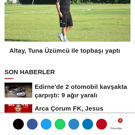
Altay, Tuna Üzümcü ile topbaşı yaptı
SON HABERLER
Edirne'de 2 otomobil kavşakta
çarpıştı: 9 ağır yaralı
Arca Çorum FK, Jesus
Ramirez'i kadrosuna kattı
BBP'den 'çerçeve yasa'
Yorumlar
Yorumlar
Yorumlar
Yorumlar