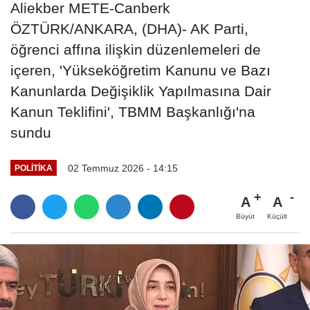
Aliekber METE-Canberk
ÖZTÜRK/ANKARA, (DHA)- AK Parti,
öğrenci affına ilişkin düzenlemeleri de
içeren, 'Yükseköğretim Kanunu ve Bazı
Kanunlarda Değişiklik Yapılmasına Dair
Kanun Teklifini', TBMM Başkanlığı'na
sundu
02 Temmuz 2026 - 14:15
POLITIKA
A
A
Büyüt
Küçült