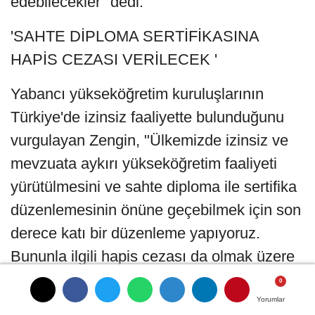
edebilecekler" dedi.
'SAHTE DİPLOMA SERTİFİKASINA
HAPİS CEZASI VERİLECEK '
Yabancı yükseköğretim kuruluşlarının
Türkiye'de izinsiz faaliyette bulunduğunu
vurgulayan Zengin, "Ülkemizde izinsiz ve
mevzuata aykırı yükseköğretim faaliyeti
yürütülmesini ve sahte diploma ile sertifika
düzenlemesinin önüne geçebilmek için son
derece katı bir düzenleme yapıyoruz.
Bununla ilgili hapis cezası da olmak üzere
bu tarz fiilleri cezalandırarak bunun önüne
geçecek ve bir anlamıyla da kamuoyunu,
Yorumlar
Yorumlar
Yorumlar