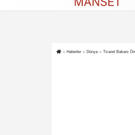
Künye
İletişim
Çerez Politikası
G
Haberler
Dünya
Ticaret Bakanı Öm