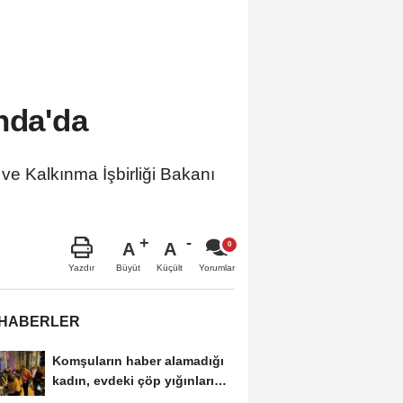
nda'da
e Kalkınma İşbirliği Bakanı
A
A
Büyüt
Küçült
Yazdır
Yorumlar
 HABERLER
Komşuların haber alamadığı
kadın, evdeki çöp yığınları
arasında...