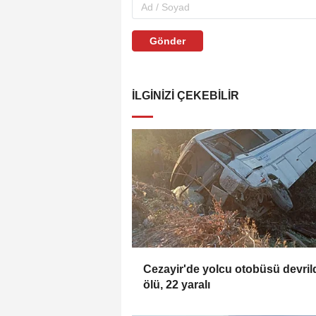
Gönder
İLGINIZI ÇEKEBILIR
Cezayir'de yolcu otobüsü devrild
ölü, 22 yaralı