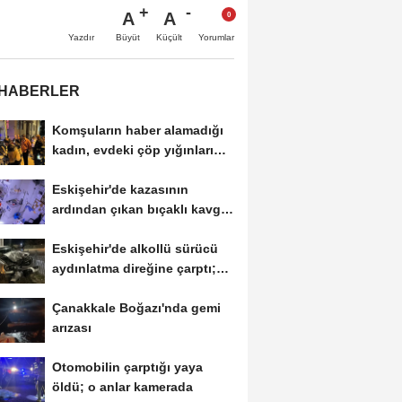
A
A
Büyüt
Küçült
Yazdır
Yorumlar
 HABERLER
Komşuların haber alamadığı
kadın, evdeki çöp yığınları
arasında...
Eskişehir'de kazasının
ardından çıkan bıçaklı kavga
kameraya...
Eskişehir'de alkollü sürücü
aydınlatma direğine çarptı;
1...
Çanakkale Boğazı'nda gemi
arızası
Otomobilin çarptığı yaya
öldü; o anlar kamerada