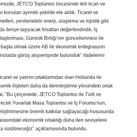
mizde, JETCO Toplantısı öncesinde ikili ticari ve
konuları ayrıntılı şekilde ele aldık. Ticaret ve
etleri, yenilenebilir enerji, ulaştırma ve lojistik gibi
da ileriye taşıyacak fırsatları değerlendirdik. İş
laştırılması, Gümrük Birliği'nin güncellenmesi ile
başta olmak üzere AB ile ekonomik entegrasyon
ularda görüş alışverişinde bulunduk" ifadelerini
caret ve yatırım ortaklarından olan Hollanda ile
omik ilişkileri daha da derinleştirme yönündeki ortak
 Bolat, "Bu çerçevede, JETCO Toplantısı ile Türk ve
tirecek Yuvarlak Masa Toplantısı ve İş Forumu'nun,
n geliştirilmesine önemli katkılar sağlayacağı hususunda
rasındaki ekonomik ortaklığı daha ileri seviyelere
ıkla sürdüreceğiz" açıklamasında bulundu.