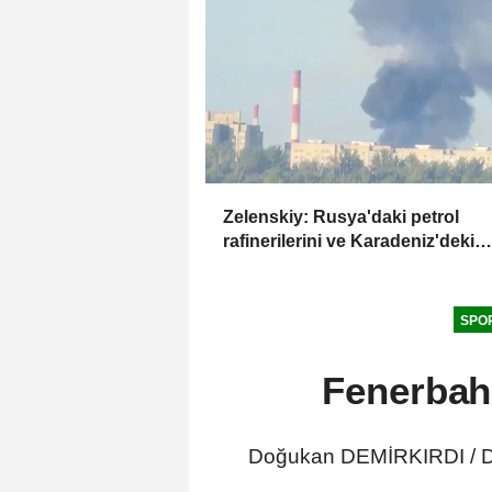
Zelenskiy: Rusya'daki petrol
rafinerilerini ve Karadeniz'deki
devriye teknelerini vurduk
SPO
Fenerbah
Doğukan DEMİRKIRDI / DÜ