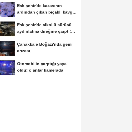
Eskişehir'de kazasının
ardından çıkan bıçaklı kavga
kameraya...
Eskişehir'de alkollü sürücü
aydınlatma direğine çarptı;
1...
Çanakkale Boğazı'nda gemi
arızası
Otomobilin çarptığı yaya
öldü; o anlar kamerada