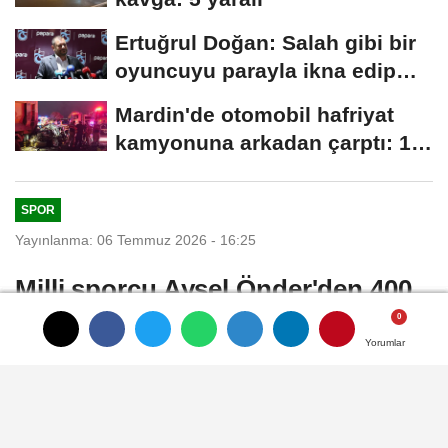
Ertuğrul Doğan: Salah gibi bir
oyuncuyu parayla ikna edip
Trabzon'a...
Mardin'de otomobil hafriyat
kamyonuna arkadan çarptı: 1
ölü, 2...
SPOR
Yayınlanma: 06 Temmuz 2026 - 16:25
Milli sporcu Aysel Önder'den 400
metrede Türkiye şampiyonluğu
Yorumlar
Yorumlar
Yorumlar
Yorumlar
İSTANBUL, (DHA)- TEAM Akfen İnşaat'ın
desteklediği milli sporcu Aysel Önder,
Büyükler ve U23 Türkiye Atletizm