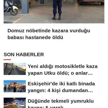
Domuz nöbetinde kazara vurduğu
babası hastanede öldü
SON HABERLER
Yeni aldığı motosikletle kaza
yapan Utku öldü; o anlar
kamerada
Eskişehir'de iki katlı binada
yangın: 4 kişi dumandan
etkilendi
Düğünde tekmeli yumruklu
kavga: 5 yaralı