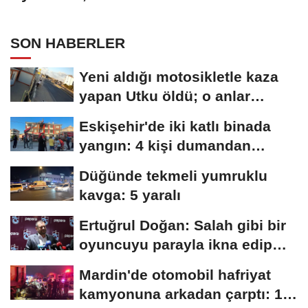
önü açılacak
SON HABERLER
Yeni aldığı motosikletle kaza
yapan Utku öldü; o anlar
kamerada
Eskişehir'de iki katlı binada
yangın: 4 kişi dumandan
etkilendi
Düğünde tekmeli yumruklu
kavga: 5 yaralı
Ertuğrul Doğan: Salah gibi bir
oyuncuyu parayla ikna edip
Trabzon'a...
Mardin'de otomobil hafriyat
kamyonuna arkadan çarptı: 1