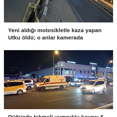
Yeni aldığı motosikletle kaza yapan
Utku öldü; o anlar kamerada
Düğünde tekmeli yumruklu kavga: 5