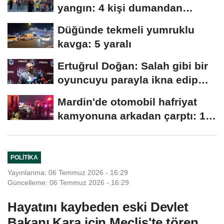
yangın: 4 kişi dumandan
etkilendi
Düğünde tekmeli yumruklu
kavga: 5 yaralı
Ertuğrul Doğan: Salah gibi bir
oyuncuyu parayla ikna edip
Trabzon'a...
Mardin'de otomobil hafriyat
kamyonuna arkadan çarptı: 1
ölü, 2...
POLITIKA
Yayınlanma: 06 Temmuz 2026 - 16:29
Güncelleme: 06 Temmuz 2026 - 16:29
Hayatını kaybeden eski Devlet
Bakanı Kara için Meclis'te tören