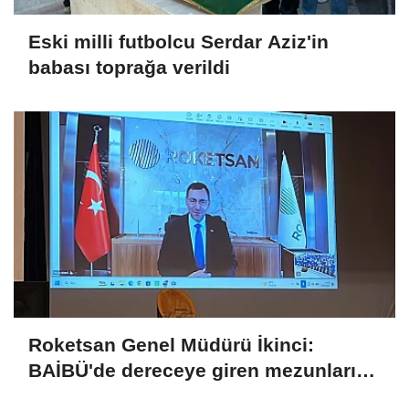
Eski milli futbolcu Serdar Aziz'in
babası toprağa verildi
Roketsan Genel Müdürü İkinci:
BAİBÜ'de dereceye giren mezunları
işe alım sürecine dahil edeceğiz