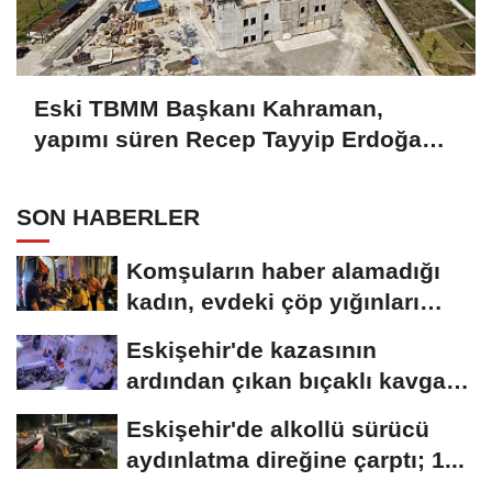
Eski TBMM Başkanı Kahraman,
yapımı süren Recep Tayyip Erdoğan
Camii'nde incelemede bulundu
SON HABERLER
Komşuların haber alamadığı
kadın, evdeki çöp yığınları
arasında...
Eskişehir'de kazasının
ardından çıkan bıçaklı kavga
kameraya...
Eskişehir'de alkollü sürücü
aydınlatma direğine çarptı; 1...