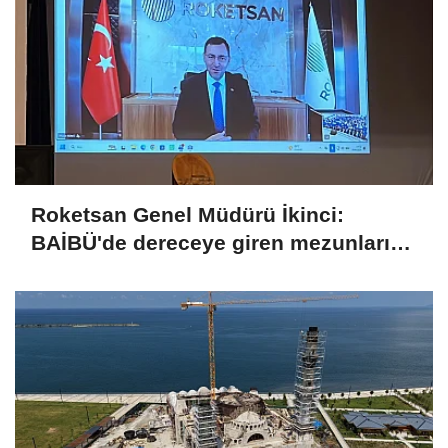
Roketsan Genel Müdürü İkinci:
BAİBÜ'de dereceye giren mezunları
işe alım sürecine dahil edeceğiz