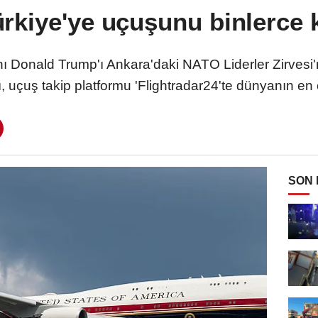
rkiye'ye uçuşunu binlerce ki
onald Trump'ı Ankara'daki NATO Liderler Zirvesi'ne 
 uçuş takip platformu 'Flightradar24'te dünyanın en 
SON