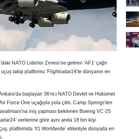
aki NATO Liderler Zirvesi'ne getiren 'AF1' çağrı
 uçuş takip platformu 'Flightradar24'te dünyanın en
nkara'da başlayan 36'ncı NATO Devlet ve Hükümet
 Air Force One uçağıyla yola çıktı. Camp Springs'ten
Havalimanı'na iniş yapması beklenen Boeing VC-25
tradar24' verilerine göre aynı anda 18 bin kişi
 Uçuş, platformda '#1 Worldwide' etiketiyle dünyada en
i.