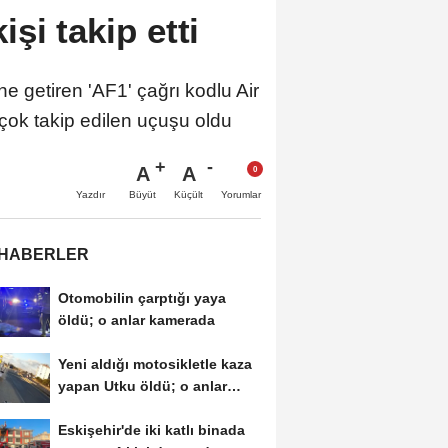
şi takip etti
getiren 'AF1' çağrı kodlu Air
çok takip edilen uçuşu oldu
A
A
Büyüt
Küçült
Yazdır
Yorumlar
 HABERLER
Otomobilin çarptığı yaya
öldü; o anlar kamerada
Yeni aldığı motosikletle kaza
yapan Utku öldü; o anlar
kamerada
Eskişehir'de iki katlı binada