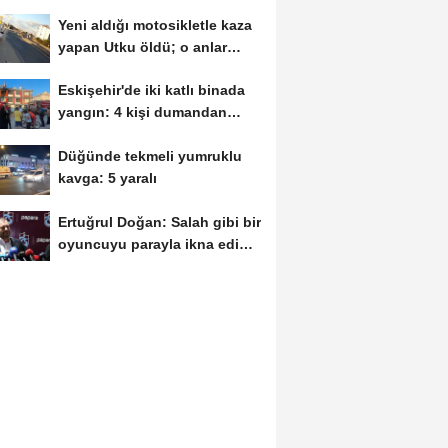
Yeni aldığı motosikletle kaza
yapan Utku öldü; o anlar
kamerada
Eskişehir'de iki katlı binada
yangın: 4 kişi dumandan
etkilendi
Düğünde tekmeli yumruklu
kavga: 5 yaralı
Ertuğrul Doğan: Salah gibi bir
oyuncuyu parayla ikna edip
Trabzon'a...