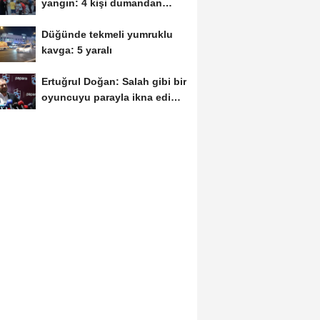
yangın: 4 kişi dumandan
etkilendi
Düğünde tekmeli yumruklu
kavga: 5 yaralı
Ertuğrul Doğan: Salah gibi bir
oyuncuyu parayla ikna edip
Trabzon'a...