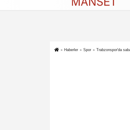
Künye
İletişim
Çerez Politikası
G
Haberler
Spor
Trabzonspor'da sab