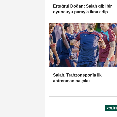
Ertuğrul Doğan: Salah gibi bir
oyuncuyu parayla ikna edip
Trabzon'a getiremezsiniz
Salah, Trabzonspor'la ilk
antrenmanına çıktı
POLIT