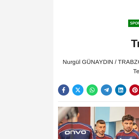
SPO
T
Nurgül GÜNAYDIN / TRABZO
Te