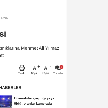
 13:07
si
klarına Mehmet Ali Yılmaz
tti
A
A
Büyüt
Küçült
Yazdır
Yorumlar
 HABERLER
Otomobilin çarptığı yaya
öldü; o anlar kamerada