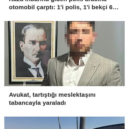
otomobil çarptı: 1'i polis, 1'i bekçi 6
yaralı
Avukat, tartıştığı meslektaşını
tabancayla yaraladı