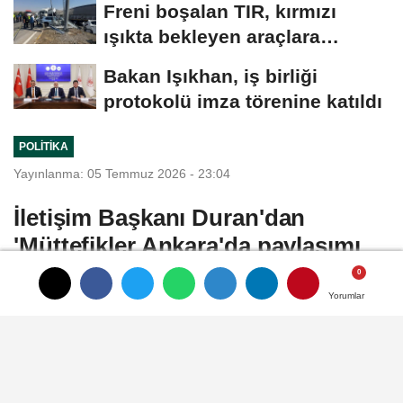
Freni boşalan TIR, kırmızı
ışıkta bekleyen araçlara
çarptı:...
Bakan Işıkhan, iş birliği
protokolü imza törenine katıldı
POLITIKA
Yayınlanma: 05 Temmuz 2026 - 23:04
İletişim Başkanı Duran'dan
'Müttefikler Ankara'da paylaşımı
ANKARA, (DHA)- İLETİŞİM Başkanı
Yorumlar
Yorumlar
Yorumlar
Burhanettin Duran, Ankara'da 7-8 Temmuz
tarihlerinde gerçekleştirilecek NATO Zirvesi
ile eş zamanlı olarak düzenlenecek
'Müttefikler Ankara'da programına ilişkin