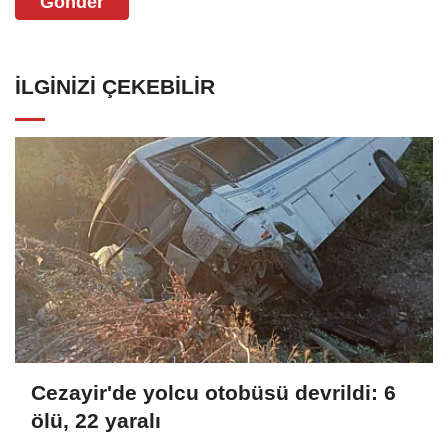
Gönder
İLGINIZI ÇEKEBILIR
Cezayir'de yolcu otobüsü devrildi: 6
ölü, 22 yaralı