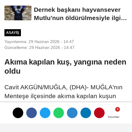
Dernek başkanı hayvansever
Mutlu'nun öldürülmesiyle ilgili
ağabeyi...
ASAYIŞ
Yayınlanma: 29 Haziran 2026 - 14:47
Güncelleme: 29 Haziran 2026 - 14:47
Akıma kapılan kuş, yangına neden
oldu
Cavit AKGÜN/MUĞLA, (DHA)- MUĞLA'nın
Menteşe ilçesinde akıma kapılan kuşun
yere düşüp otları tutuşturması sonucu
çıkan yangın, ekiplerin müdahalesiyle
Yorumlar
Yorumlar
söndürüldü