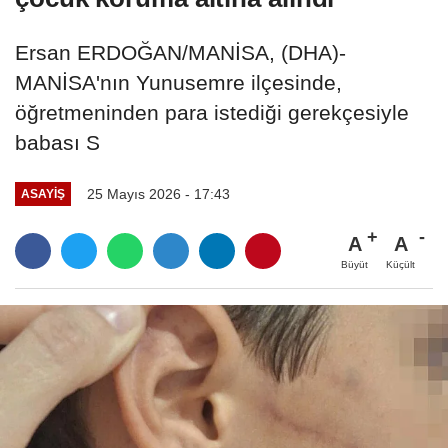
Ersan ERDOĞAN/MANİSA, (DHA)-
MANİSA'nın Yunusemre ilçesinde,
öğretmeninden para istediği gerekçesiyle
babası S
25 Mayıs 2026 - 17:43
ASAYIŞ
A
A
Büyüt
Küçült