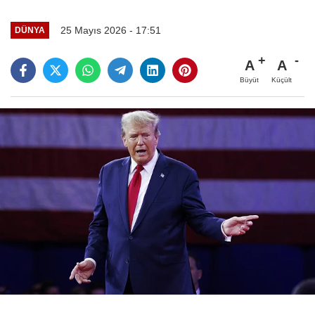
25 Mayıs 2026 - 17:51
DÜNYA
A
A
Büyüt
Küçült