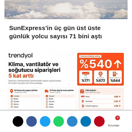
SunExpress'in üç gün üst üste
günlük yolcu sayısı 71 bini aştı
Klima siparişleri yüzde 171, vantilatör
Yorumlar
Yorumlar
Yorumlar
Yorumlar