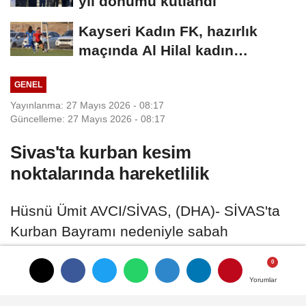
yıl dönümü kutlandı
Kayseri Kadın FK, hazırlık
maçında Al Hilal kadın
takımına mağlup...
GENEL
Yayınlanma: 27 Mayıs 2026 - 08:17
Güncelleme: 27 Mayıs 2026 - 08:17
Sivas'ta kurban kesim
noktalarında hareketlilik
Hüsnü Ümit AVCI/SİVAS, (DHA)- SİVAS'ta
Kurban Bayramı nedeniyle sabah
namazının ardından belirlenen kurban
kesim noktalarında hareketlilik yaşandı
Yorumlar
Yorumlar