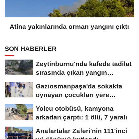
Atina yakınlarında orman yangını çıktı
SON HABERLER
Zeytinburnu'nda kafede tadilat
sırasında çıkan yangın
söndürüldü
Gaziosmanpaşa'da sokakta
oynayan çocukları yere
düşürüp darbeden...
Yolcu otobüsü, kamyona
arkadan çarptı: 1 ölü, 7 yaralı
Anafartalar Zaferi'nin 111'inci