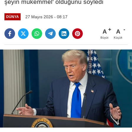
şeyin mükemmel' olduğunu söyledi
27 Mayıs 2026 - 08:17
DÜNYA
A
A
Büyüt
Küçült