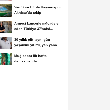
kamerada
Van Spor FK ile Kayserispor
Akhisar'da rakip
Annesi kanserle mücadele
eden Türkiye 37'ncisi
Hiranur'un hedefi...
30 yıllık çift, aynı gün
yaşamını yitirdi, yan yana
defnedildi
Muğlaspor ilk hafta
deplasmanda