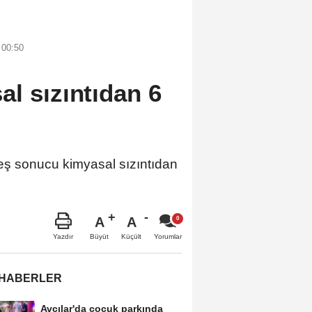
 00:50
l sızıntıdan 6
 sonucu kimyasal sızıntıdan
A
A
Büyüt
Küçült
Yazdır
Yorumlar
 HABERLER
Avcılar'da çocuk parkında