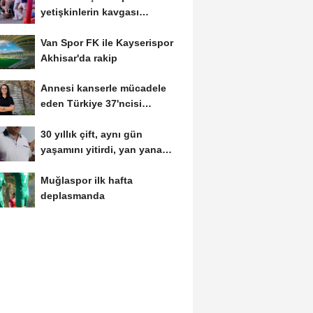
yetişkinlerin kavgası
kamerada
Van Spor FK ile Kayserispor
Akhisar'da rakip
Annesi kanserle mücadele
eden Türkiye 37'ncisi
Hiranur'un hedefi...
30 yıllık çift, aynı gün
yaşamını yitirdi, yan yana
defnedildi
Muğlaspor ilk hafta
deplasmanda