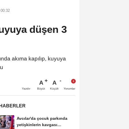
 00:32
kuyuya düşen 3
nda akıma kapılıp, kuyuya
du
A
A
Büyüt
Küçült
Yazdır
Yorumlar
 HABERLER
Avcılar'da çocuk parkında
yetişkinlerin kavgası