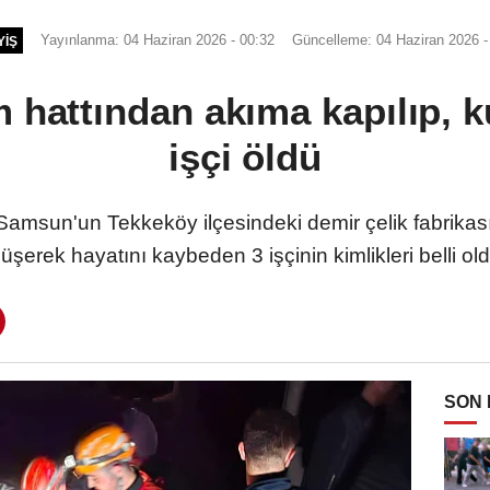
Yayınlanma: 04 Haziran 2026 - 00:32
Güncelleme: 04 Haziran 2026 -
YIŞ
m hattından akıma kapılıp, 
işçi öldü
sun'un Tekkeköy ilçesindeki demir çelik fabrikası
üşerek hayatını kaybeden 3 işçinin kimlikleri belli ol
SON