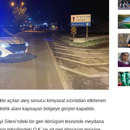
e açılan ateş sonucu kimyasal sızıntıdan etkilenen
trelik alanı kapsayan bölgeye girişler kapatıldı.
yi Sitesi'ndeki bir geri dönüşüm tesisinde meydana
inin bitişiğindeki O.K.'ye ait geri dönüşüm tesisine