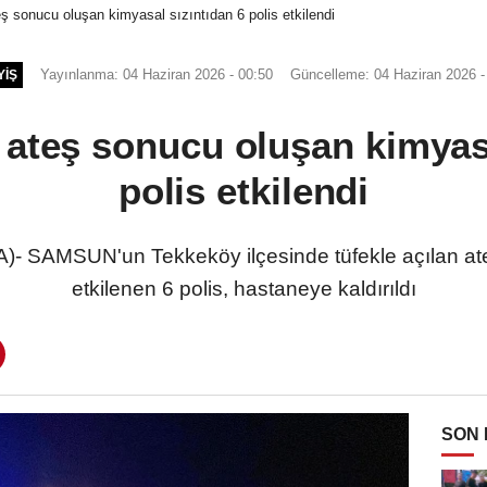
eş sonucu oluşan kimyasal sızıntıdan 6 polis etkilendi
Yayınlanma: 04 Haziran 2026 - 00:50
Güncelleme: 04 Haziran 2026 -
YIŞ
n ateş sonucu oluşan kimyasa
polis etkilendi
SAMSUN'un Tekkeköy ilçesinde tüfekle açılan ateş
etkilenen 6 polis, hastaneye kaldırıldı
SON