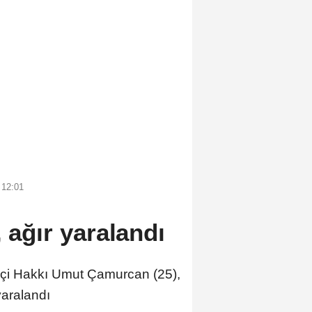
 12:01
, ağır yaralandı
çi Hakkı Umut Çamurcan (25),
yaralandı