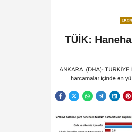
EKON
TÜİK: Hanehal
ANKARA, (DHA)- TÜRKİYE İsta
harcamalar içinde en yü