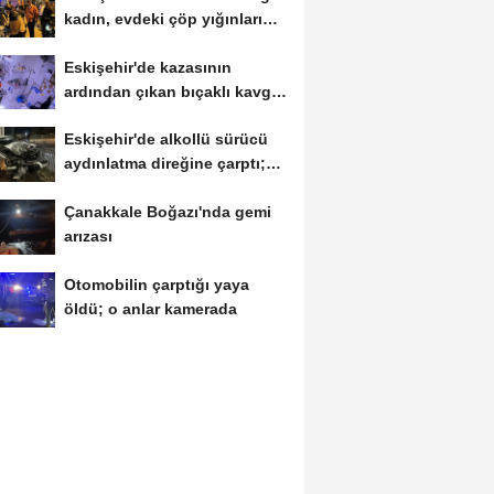
kadın, evdeki çöp yığınları
arasında...
Eskişehir'de kazasının
ardından çıkan bıçaklı kavga
kameraya...
Eskişehir'de alkollü sürücü
aydınlatma direğine çarptı;
1...
Çanakkale Boğazı'nda gemi
arızası
Otomobilin çarptığı yaya
öldü; o anlar kamerada