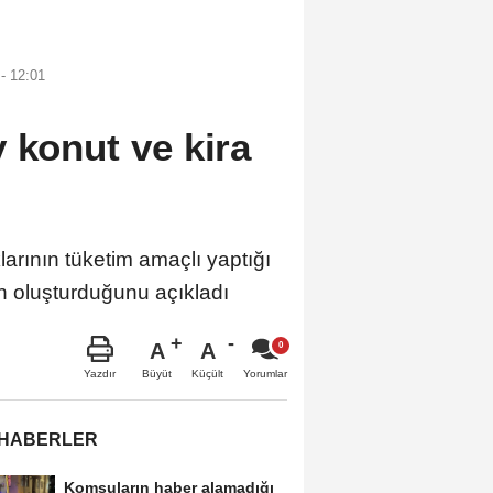
- 12:01
 konut ve kira
rının tüketim amaçlı yaptığı
n oluşturduğunu açıkladı
A
A
Büyüt
Küçült
Yazdır
Yorumlar
 HABERLER
Komşuların haber alamadığı