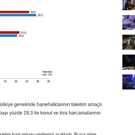
ürkiye genelinde hanehalklarının tüketim amaçlı
payı yüzde 29,3 ile konut ve kira harcamalarının
üketim harcaması verilerini açıkladı. Buna göre,