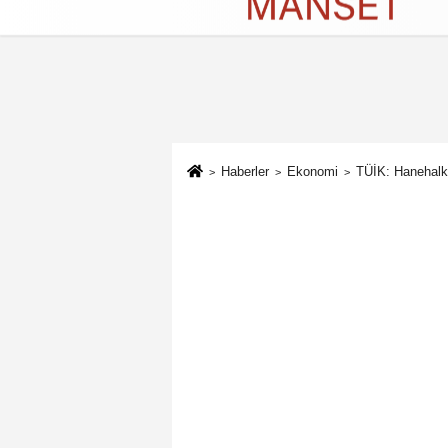
Künye
İletişim
Çerez Politikası
G
Haberler
Ekonomi
TÜİK: Hanehalkı