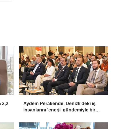
 2,2
Aydem Perakende, Denizli'deki iş
insanlarını 'enerji' gündemiyle bir
araya getirdi