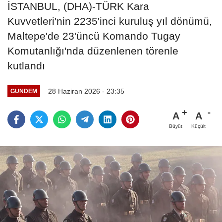
İSTANBUL, (DHA)-TÜRK Kara
Kuvvetleri'nin 2235'inci kuruluş yıl dönümü,
Maltepe'de 23'üncü Komando Tugay
Komutanlığı'nda düzenlenen törenle
kutlandı
28 Haziran 2026 - 23:35
GÜNDEM
A
A
Büyüt
Küçült