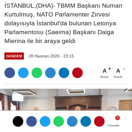
İSTANBUL,(DHA)- TBMM Başkanı Numan
Kurtulmuş, NATO Parlamenter Zirvesi
dolayısıyla İstanbul'da bulunan Letonya
Parlamentosu (Saeima) Başkanı Daiga
Mierina ile bir araya geldi
28 Haziran 2026 - 23:15
GÜNDEM
A
A
Büyüt
Küçült
Yorumlar
Yorumlar
Yorumlar