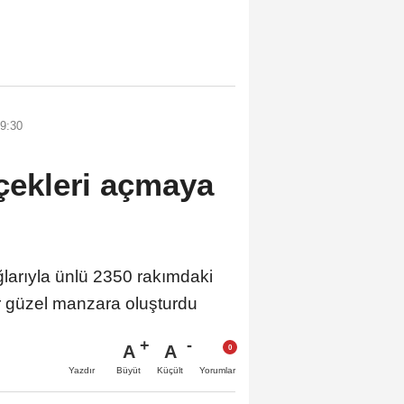
9:30
içekleri açmaya
rıyla ünlü 2350 rakımdaki
ler güzel manzara oluşturdu
A
A
Büyüt
Küçült
Yazdır
Yorumlar