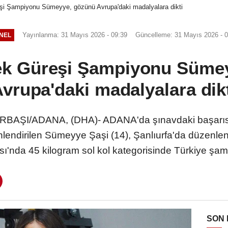
eşi Şampiyonu Sümeyye, gözünü Avrupa'daki madalyalara dikti
Yayınlanma: 31 Mayıs 2026 - 09:39
Güncelleme: 31 Mayıs 2026 - 0
NEL
lek Güreşi Şampiyonu Süme
vrupa'daki madalyalara dik
BAŞI/ADANA, (DHA)- ADANA'da şınavdaki başarısı il
lendirilen Sümeyye Şaşi (14), Şanlıurfa'da düzenlen
'nda 45 kilogram sol kol kategorisinde Türkiye şa
SON