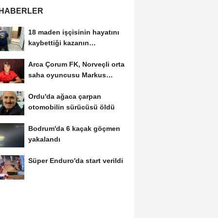
 HABERLER
18 maden işçisinin hayatını
kaybettiği kazanın
hükümlüsü 8 yıl...
Arca Çorum FK, Norveçli orta
saha oyuncusu Markus
Karlsbakk'ı kadrosuna...
Ordu'da ağaca çarpan
otomobilin sürücüsü öldü
Bodrum'da 6 kaçak göçmen
yakalandı
Süper Enduro'da start verildi