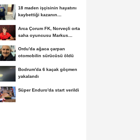
18 maden işçisinin hayatını
kaybettiği kazanın
hükümlüsü 8 yıl...
Arca Çorum FK, Norveçli orta
saha oyuncusu Markus
Karlsbakk'ı kadrosuna...
Ordu'da ağaca çarpan
otomobilin sürücüsü öldü
Bodrum'da 6 kaçak göçmen
yakalandı
Süper Enduro'da start verildi