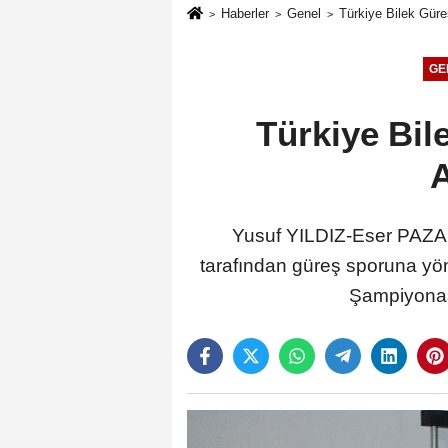
Haberler
Genel
Türkiye Bilek Gür
GE
Türkiye Bi
A
Yusuf YILDIZ-Eser PAZAR
tarafından güreş sporuna yön
Şampiyonası