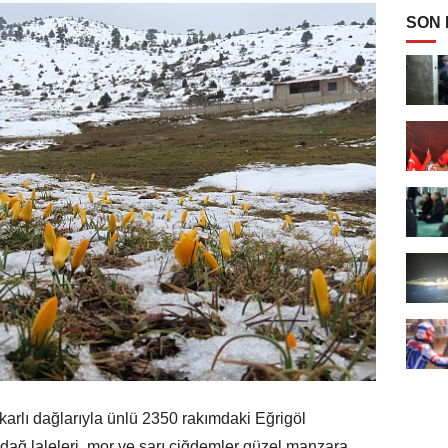
SON
rlı dağlarıyla ünlü 2350 rakımdaki Eğrigöl
ı dağ laleleri, mor ve sarı çiğdemler güzel manzara