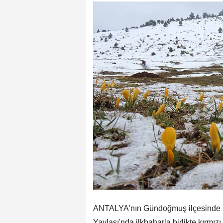
ANTALYA'nın Gündoğmuş ilçesinde ka
Yaylası'nda ilkbaharla birlikte kırmız