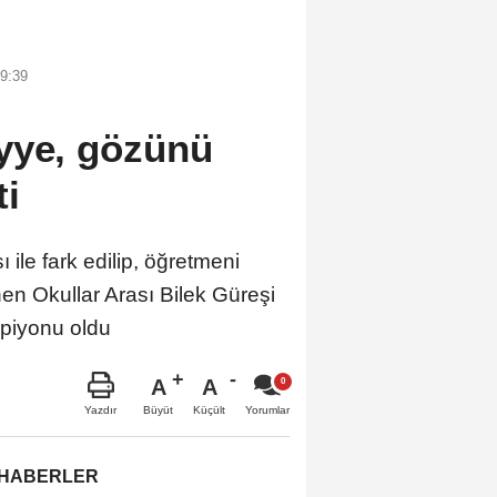
9:39
yye, gözünü
ti
e fark edilip, öğretmeni
en Okullar Arası Bilek Güreşi
mpiyonu oldu
A
A
Büyüt
Küçült
Yazdır
Yorumlar
 HABERLER