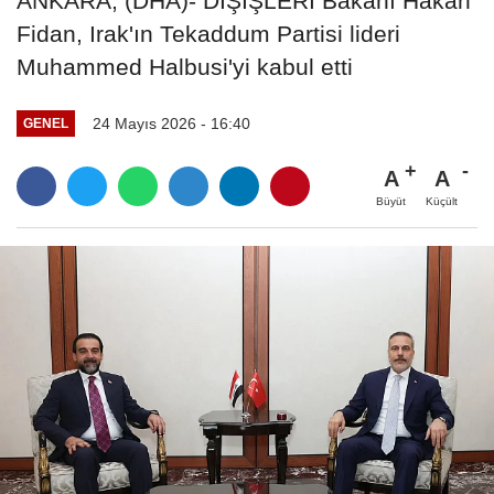
ANKARA, (DHA)- DIŞİŞLERİ Bakanı Hakan
Fidan, Irak'ın Tekaddum Partisi lideri
Muhammed Halbusi'yi kabul etti
24 Mayıs 2026 - 16:40
GENEL
A
A
Büyüt
Küçült