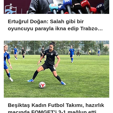
Ertuğrul Doğan: Salah gibi bir
oyuncuyu parayla ikna edip Trabzon'a
getiremezsiniz
Beşiktaş Kadın Futbol Takımı, hazırlık
maçında FOMGET'i 3-1 mağlup etti