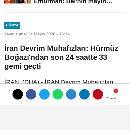
Erhürman: BM'nin mayın
temizleme önerisini...
DÜNYA
Yayınlanma: 24 Mayıs 2026 - 16:34
İran Devrim Muhafızları: Hürmüz
Boğazı'ndan son 24 saatte 33
gemi geçti
İRAN, (DHA) - İRAN Devrim Muhafızları
Ordusu, son 24 saatte Hürmüz Boğazı'ndan
33 geminin geçiş yaptığını duyurdu
Yorumlar
Yorumlar
Yorumlar
24 Mayıs 2026 - 16:34
DÜNYA
A
A