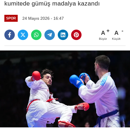
kumitede gümüş madalya kazandı
24 Mayıs 2026 - 16:47
SPOR
A
A
Büyüt
Küçült