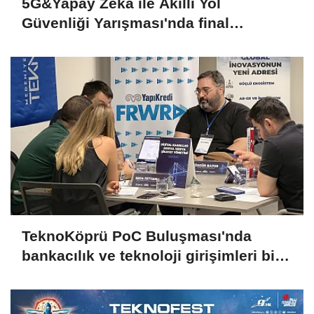
5G&Yapay Zeka ile Akıllı Yol
Güvenliği Yarışması'nda final
heyecanı
TeknoKöprü PoC Buluşması'nda
bankacılık ve teknoloji girişimleri bir
araya geldi