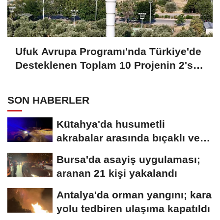
Ufuk Avrupa Programı'nda Türkiye'de
Desteklenen Toplam 10 Projenin 2'si
İYTE'den
SON HABERLER
Kütahya'da husumetli
akrabalar arasında bıçaklı ve
sopalı kavga:...
Bursa'da asayiş uygulaması;
aranan 21 kişi yakalandı
Antalya'da orman yangını; kara
yolu tedbiren ulaşıma kapatıldı