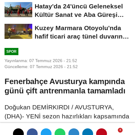
Hatay'da 24'üncü Geleneksel
Kültür Sanat ve Aba Güreşi
Festivali...
Kuzey Marmara Otoyolu'nda
hafif ticari araç tünel duvarına
çarptı:...
SPOR
Yayınlanma: 07 Temmuz 2026 - 21:52
Güncelleme: 07 Temmuz 2026 - 21:52
Fenerbahçe Avusturya kampında
günü çift antrenmanla tamamladı
Doğukan DEMİRKIRDI / AVUSTURYA,
(DHA)- YENİ sezon hazırlıkları kapsamında
Avusturya'da kamp yapan Fenerbahçe,
günün ikinci çalışmasını gerçekleştirdi