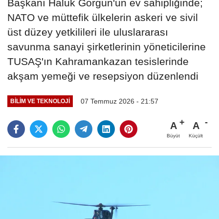
Başkanı Haluk Görgün'ün ev sahipliğinde;
NATO ve müttefik ülkelerin askeri ve sivil
üst düzey yetkilileri ile uluslararası
savunma sanayi şirketlerinin yöneticilerine
TUSAŞ'ın Kahramankazan tesislerinde
akşam yemeği ve resepsiyon düzenlendi
07 Temmuz 2026 - 21:57
BILIM VE TEKNOLOJI
A
A
Büyüt
Küçült