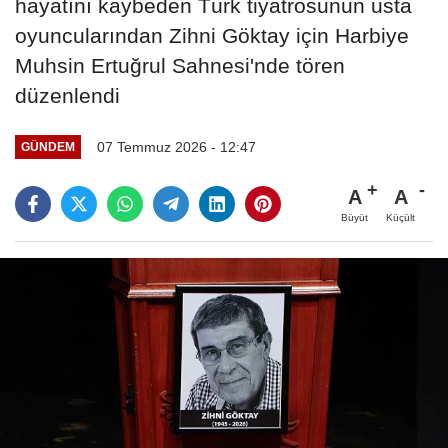
hayatını kaybeden Türk tiyatrosunun usta
oyuncularından Zihni Göktay için Harbiye
Muhsin Ertuğrul Sahnesi'nde tören
düzenlendi
07 Temmuz 2026 - 12:47
GÜNDEM
A
A
Büyüt
Küçült