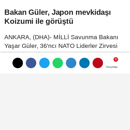
Bakan Güler, Japon mevkidaşı
Koizumi ile görüştü
ANKARA, (DHA)- MİLLİ Savunma Bakanı
Yaşar Güler, 36'ncı NATO Liderler Zirvesi
için Ankara'da bulunan Japonya Savunma
Bakanı Shinjiro Koizumi ile görüştü
Yorumlar
Yorumlar
07 Temmuz 2026 - 12:38
GENEL
A
A
Büyüt
Küçült