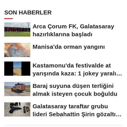
aracıyla kaçtı
SON HABERLER
Arca Çorum FK, Galatasaray
hazırlıklarına başladı
Manisa'da orman yangını
Kastamonu'da festivalde at
yarışında kaza: 1 jokey yaralı,
2 at...
Baraj suyuna düşen terliğini
almak isteyen çocuk boğuldu
Galatasaray taraftar grubu
lideri Sebahattin Şirin gözaltına
alındı...