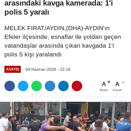
arasındaki kavga kamerada: 1'i
polis 5 yaralı
MELEK FIRAT/AYDIN,(DHA)-AYDIN'ın
Efeler ilçesinde, esnaflar ile yoldan geçen
vatandaşlar arasında çıkan kavgada 1'i
polis 5 kişi yaralandı
04 Haziran 2026 - 22:16
ASAYIŞ
A
A
Büyüt
Küçült