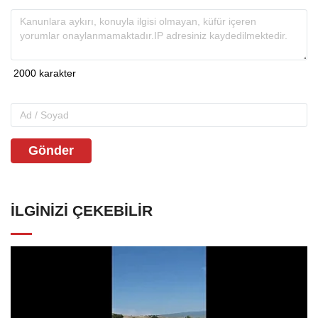
Gönder
İLGINIZI ÇEKEBILIR