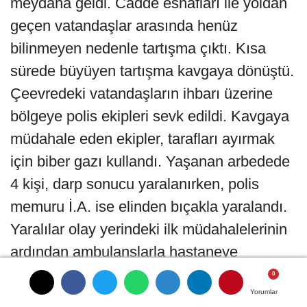
meydana geldi. Cadde esnafları ile yoldan
geçen vatandaşlar arasında henüz
bilinmeyen nedenle tartışma çıktı. Kısa
sürede büyüyen tartışma kavgaya dönüştü.
Çeevredeki vatandaşların ihbarı üzerine
bölgeye polis ekipleri sevk edildi. Kavgaya
müdahale eden ekipler, tarafları ayırmak
için biber gazı kullandı. Yaşanan arbedede
4 kişi, darp sonucu yaralanırken, polis
memuru İ.A. ise elinden bıçakla yaralandı.
Yaralılar olay yerindeki ilk müdahalelerinin
ardından ambulanslarla hastaneye
kaldırıldı.
Yorumlar
Yorumlar
Yorumlar
Yorumlar