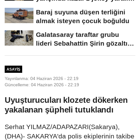
2 at...
Baraj suyuna düşen terliğini
almak isteyen çocuk boğuldu
Galatasaray taraftar grubu
lideri Sebahattin Şirin gözaltına
alındı...
ASAYIŞ
Yayınlanma: 04 Haziran 2026 - 22:19
Güncelleme: 04 Haziran 2026 - 22:19
Uyuşturucuları klozete dökerken
yakalanan şüpheli tutuklandı
Serhat YILMAZ/ADAPAZARI(Sakarya),
(DHA)- SAKARYA'da polis ekiplerinin takibe