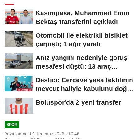
Kasımpaşa, Muhammed Emin
Bektaş transferini açıkladı
Otomobil ile elektrikli bisiklet
çarpıştı; 1 ağır yaralı
Anız yangını nedeniyle görüş
mesafesi düştü; 13 araç
birbirine...
Destici: Çerçeve yasa teklifinin
mevcut haliyle kabulünü doğru
bulmuyoruz
Boluspor'da 2 yeni transfer
SPOR
Yayınlanma: 01 Temmuz 2026 - 10:46