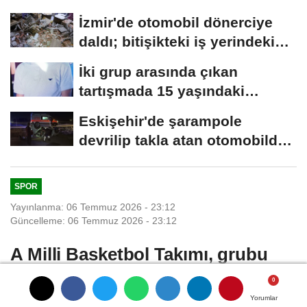
İzmir'de otomobil dönerciye
daldı; bitişikteki iş yerindeki
binlerce...
İki grup arasında çıkan
tartışmada 15 yaşındaki
Mehmet kalbinden...
Eskişehir'de şarampole
devrilip takla atan otomobilde
2 kişi yaralandı
SPOR
Yayınlanma: 06 Temmuz 2026 - 23:12
Güncelleme: 06 Temmuz 2026 - 23:12
A Milli Basketbol Takımı, grubu
namağlup lider tamamladı
Fotoğraf eklendi
Yorumlar
Yorumlar
Yorumlar
Yorumlar