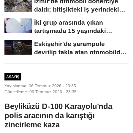
İzmir'de otomobil dönerciye
daldı; bitişikteki iş yerindeki
binlerce...
İki grup arasında çıkan
tartışmada 15 yaşındaki
Mehmet kalbinden...
Eskişehir'de şarampole
devrilip takla atan otomobilde
2 kişi yaralandı
ASAYIŞ
Yayınlanma: 06 Temmuz 2026 - 23:35
Güncelleme: 06 Temmuz 2026 - 23:35
Beyliküzü D-100 Karayolu'nda
polis aracının da karıştığı
zincirleme kaza