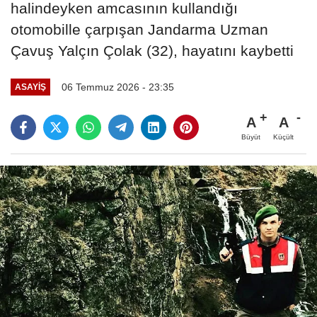
halindeyken amcasının kullandığı
otomobille çarpışan Jandarma Uzman
Çavuş Yalçın Çolak (32), hayatını kaybetti
06 Temmuz 2026 - 23:35
ASAYIŞ
A
A
Büyüt
Küçült