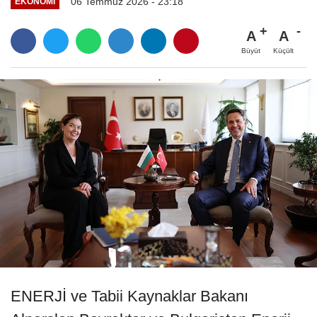
06 Temmuz 2026 - 23:18
EKONOMI
A
A
Büyüt
Küçült
ENERJİ ve Tabii Kaynaklar Bakanı