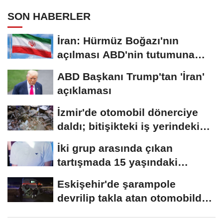
SON HABERLER
İran: Hürmüz Boğazı'nın
açılması ABD'nin tutumuna
bağlı
ABD Başkanı Trump'tan 'İran'
açıklaması
İzmir'de otomobil dönerciye
daldı; bitişikteki iş yerindeki
binlerce...
İki grup arasında çıkan
tartışmada 15 yaşındaki
Mehmet kalbinden...
Eskişehir'de şarampole
devrilip takla atan otomobilde
2 kişi yaralandı