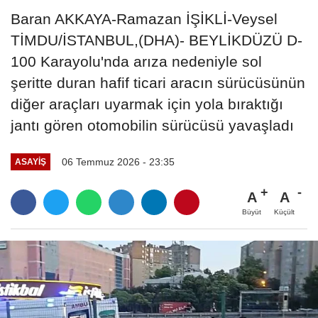
Baran AKKAYA-Ramazan İŞİKLİ-Veysel
TİMDU/İSTANBUL,(DHA)- BEYLİKDÜZÜ D-
100 Karayolu'nda arıza nedeniyle sol
şeritte duran hafif ticari aracın sürücüsünün
diğer araçları uyarmak için yola bıraktığı
jantı gören otomobilin sürücüsü yavaşladı
06 Temmuz 2026 - 23:35
ASAYIŞ
A
A
Büyüt
Küçült