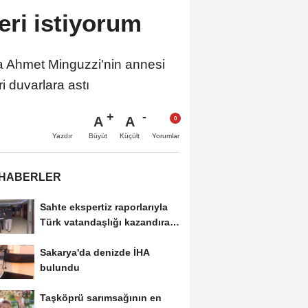
ri istiyorum
Ahmet Minguzzi'nin annesi
i duvarlara astı
A
A
Büyüt
Küçült
Yazdır
Yorumlar
 HABERLER
Sahte ekspertiz raporlarıyla
Türk vatandaşlığı kazandıran
suç...
Sakarya'da denizde İHA
bulundu
Taşköprü sarımsağının en