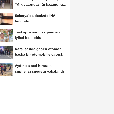
Türk vatandaşlığı kazandıran
suç...
Sakarya'da denizde İHA
bulundu
Taşköprü sarımsağının en
iyileri belli oldu
Karşı şeride geçen otomobil,
başka bir otomobille çapıştı:
1...
Aydın'da seri hırsızlık
şüphelisi suçüstü yakalandı