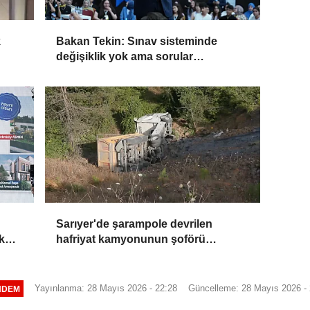
k
Bakan Tekin: Sınav sisteminde
değişiklik yok ama sorular
ama
müfredata uygun hale gelecek
u
Sarıyer'de şarampole devrilen
k
hafriyat kamyonunun şoförü
dır
yaralandı
Yayınlanma: 28 Mayıs 2026 - 22:28
Güncelleme: 28 Mayıs 2026 - 
NDEM