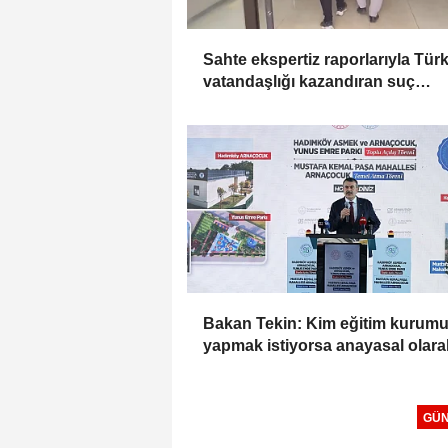
Sahte ekspertiz raporlarıyla Tür
vatandaşlığı kazandıran suç
örgütüne operasyon: 32 tutukl
Bakan Tekin: Kim eğitim kurum
yapmak istiyorsa anayasal olara
bizimle birlikte çalışmak zorunda
GÜ