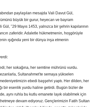
sabından paylaşılan mesajda Vali Davut Gül,
dönümünü büyük bir gurur, heyecan ve bayram
Vali Gül, "29 Mayıs 1453, yalnızca bir şehrin kapılarının
inancın zaferidir. Adaletle hükmetmenin, hoşgörüyle
nin ışığında yeni bir dünya inşa etmenin
erdi:
edi; her sokağına, her semtine mührünü vurdu.
ezanlarla, Sultanahmet'te semaya yükselen
medeniyetimizin ebedi başşehri yaptı. Her dilden, her
ı bir esenlik yurdu haline getirdi. Bugün bizler de
e, aynı ruhla bu kutlu emanete layık olabilmek için
ethetmeye devam ediyoruz. Gençlerimizin Fatih Sultan