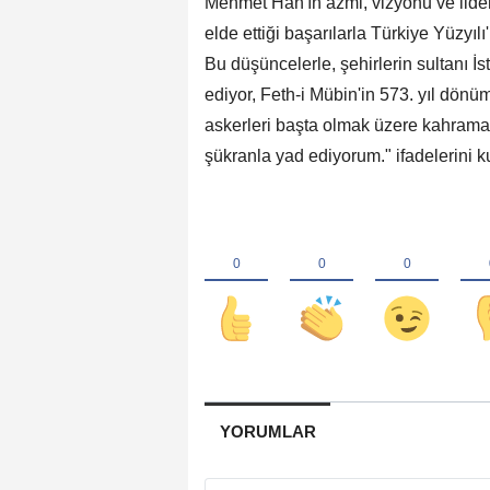
Mehmet Han'ın azmi, vizyonu ve liderl
elde ettiği başarılarla Türkiye Yüzyıl
Bu düşüncelerle, şehirlerin sultanı
ediyor, Feth-i Mübin'in 573. yıl dön
askerleri başta olmak üzere kahraman
şükranla yad ediyorum." ifadelerini ku
YORUMLAR