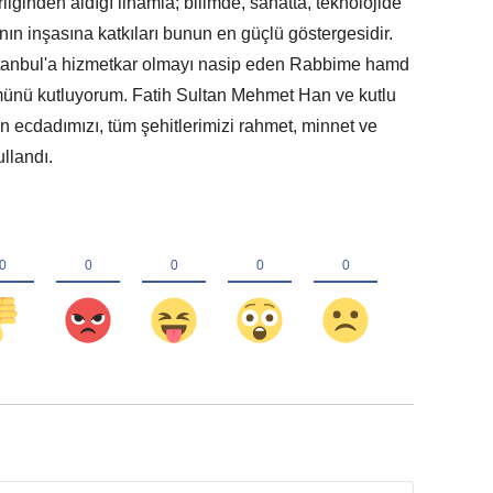
iğinden aldığı ilhamla; bilimde, sanatta, teknolojide
ı'nın inşasına katkıları bunun en güçlü göstergesidir.
 İstanbul'a hizmetkar olmayı nasip eden Rabbime hamd
ümünü kutluyorum. Fatih Sultan Mehmet Han ve kutlu
 ecdadımızı, tüm şehitlerimizi rahmet, minnet ve
llandı.