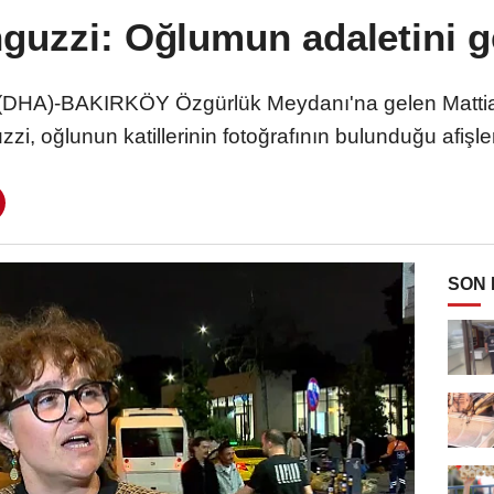
guzzi: Oğlumun adaletini ge
HA)-BAKIRKÖY Özgürlük Meydanı'na gelen Mattia 
i, oğlunun katillerinin fotoğrafının bulunduğu afişler
SON