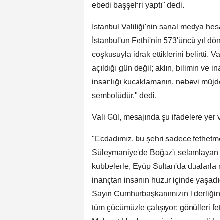
ebedi başşehri yaptı" dedi.
İstanbul Valiliği'nin sanal medya he
İstanbul'un Fethi'nin 573'üncü yıl 
coşkusuyla idrak ettiklerini belirtti. 
açıldığı gün değil; aklın, bilimin ve 
insanlığı kucaklamanın, nebevi müjde
sembolüdür." dedi.
Vali Gül, mesajında şu ifadelere yer v
"Ecdadımız, bu şehri sadece fethetm
Süleymaniye'de Boğaz'ı selamlayan 
kubbelerle, Eyüp Sultan'da dualarla 
inançtan insanın huzur içinde yaşadığ
Sayın Cumhurbaşkanımızın liderliğind
tüm gücümüzle çalışıyor; gönülleri f