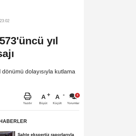
23:02
 573'üncü yıl
ajı
l dönümü dolayısıyla kutlama
A
A
Büyüt
Küçült
Yazdır
Yorumlar
 HABERLER
Sahte ekspertiz raporlarıyla