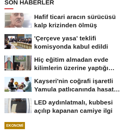
SON HABERLER
Hafif ticari aracın sürücüsü
kalp krizinden ölmüş
'Çerçeve yasa' teklifi
komisyonda kabul edildi
Hiç eğitim almadan evde
kilimlerin üzerine yaptığı
resimlerle sergi...
Kayseri'nin coğrafi işaretli
Yamula patlıcanında hasat
başladı
LED aydınlatmalı, kubbesi
açılıp kapanan camiye ilgi
EKONOMI