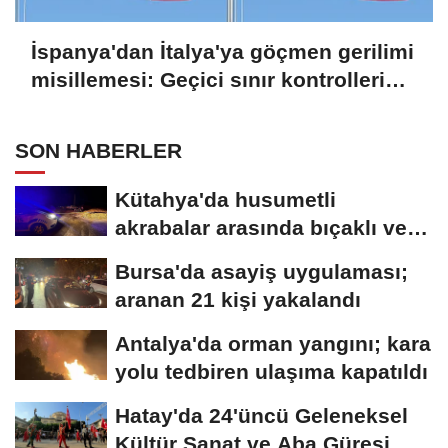
İspanya'dan İtalya'ya göçmen gerilimi
misillemesi: Geçici sınır kontrolleri
başlatılıyor
SON HABERLER
Kütahya'da husumetli
akrabalar arasında bıçaklı ve
sopalı kavga:...
Bursa'da asayiş uygulaması;
aranan 21 kişi yakalandı
Antalya'da orman yangını; kara
yolu tedbiren ulaşıma kapatıldı
Hatay'da 24'üncü Geleneksel
Kültür Sanat ve Aba Güreşi