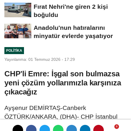
Fırat Nehri'ne giren 2 kişi
boğuldu
Anadolu'nun hatıralarını
minyatür evlerde yaşatıyor
POLITIKA
Yayınlanma: 01 Temmuz 2026 - 17:29
CHP'li Emre: İşgal son bulmazsa
yeni çözüm yollarımızla karşınıza
çıkacağız
Ayşenur DEMİRTAŞ-Canberk
ÖZTÜRK/ANKARA, (DHA)- CHP İstanbul
Milletvekili Zeynel Emre, yeni parti