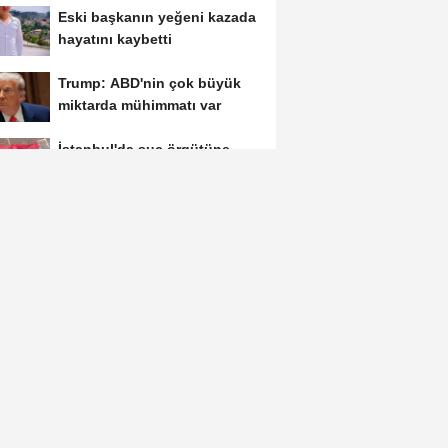
Eski başkanın yeğeni kazada
hayatını kaybetti
Trump: ABD'nin çok büyük
miktarda mühimmatı var
İstanbul'da suç örgütüne
operasyon: 12 gözaltı
İran: Umman ile Hürmüz
Boğazı müzakerelerinde
güvenli güzergah...