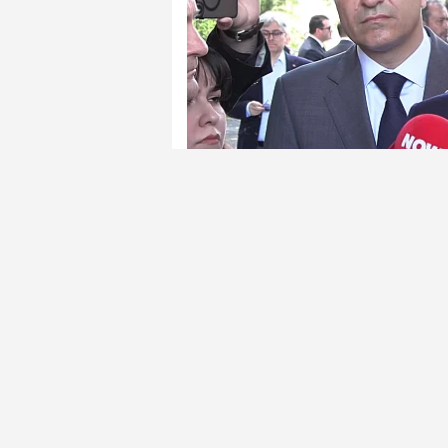
MAHKEME kararıyla CHP Genel Başkan
"Olağanüstü kurultayla ilgili imza top
imzaya ihtiyaç olduğunu söylüyor arka
olabilecek en yüksek imza sayısıyla bi
an önce başvurumuzu yaparak ilerlem