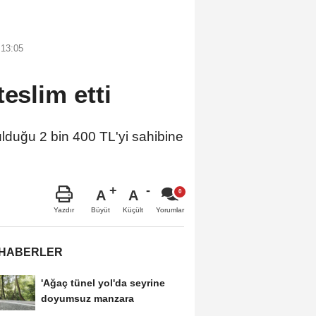
 13:05
eslim etti
uğu 2 bin 400 TL'yi sahibine
A
A
Büyüt
Küçült
Yazdır
Yorumlar
 HABERLER
'Ağaç tünel yol'da seyrine
doyumsuz manzara