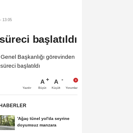
- 13:05
üreci başlatıldı
nel Başkanlığı görevinden
süreci başlatıldı
A
A
Büyüt
Küçült
Yazdır
Yorumlar
 HABERLER
'Ağaç tünel yol'da seyrine
doyumsuz manzara