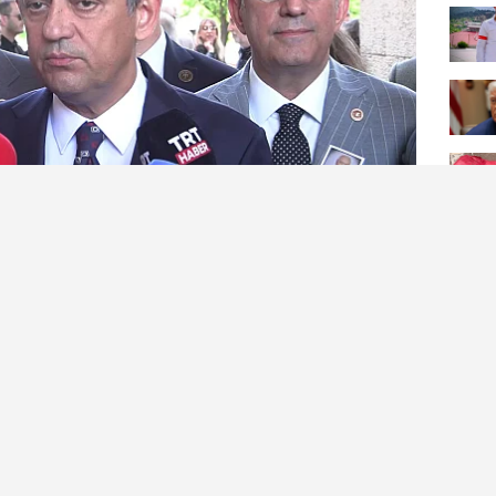
lığı görevinden uzaklaştırılan Özgür Özel,
lama süreci başlatıldı. 550'nin biraz üzerinde bir
daşlar. Bu rakam çok hızlı şekilde toplanır tabii ama
rlikte biz bu kurultayla ilgili çok da gecikmeden bir
ek istiyoruz" dedi.