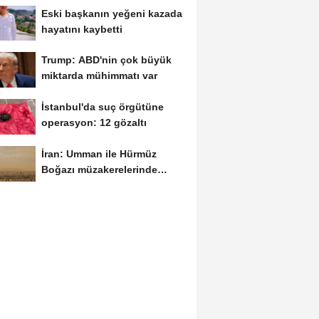
Eski başkanın yeğeni kazada
hayatını kaybetti
Trump: ABD'nin çok büyük
miktarda mühimmatı var
İstanbul'da suç örgütüne
operasyon: 12 gözaltı
İran: Umman ile Hürmüz
Boğazı müzakerelerinde
güvenli güzergah...