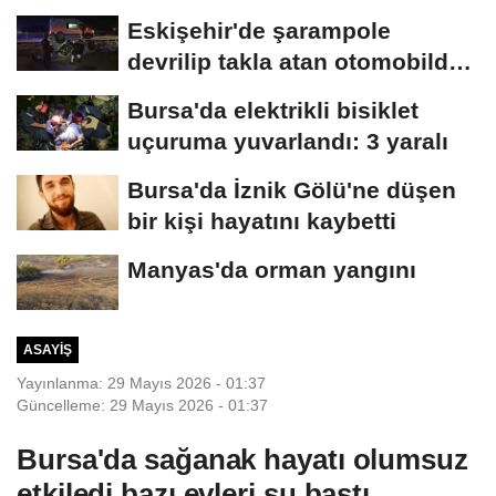
Mehmet kalbinden...
Eskişehir'de şarampole
devrilip takla atan otomobilde
2 kişi yaralandı
Bursa'da elektrikli bisiklet
uçuruma yuvarlandı: 3 yaralı
Bursa'da İznik Gölü'ne düşen
bir kişi hayatını kaybetti
Manyas'da orman yangını
ASAYIŞ
Yayınlanma: 29 Mayıs 2026 - 01:37
Güncelleme: 29 Mayıs 2026 - 01:37
Bursa'da sağanak hayatı olumsuz
etkiledi bazı evleri su bastı