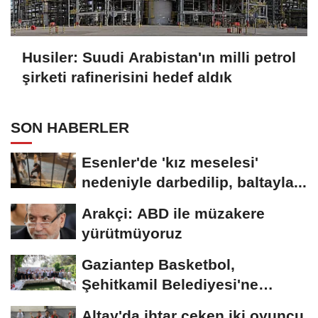
Husiler: Suudi Arabistan'ın milli petrol
şirketi rafinerisini hedef aldık
SON HABERLER
Esenler'de 'kız meselesi'
nedeniyle darbedilip, baltayla...
Arakçi: ABD ile müzakere
yürütmüyoruz
Gaziantep Basketbol,
Şehitkamil Belediyesi'ne
devredildi
Altay'da ihtar çeken iki oyuncu