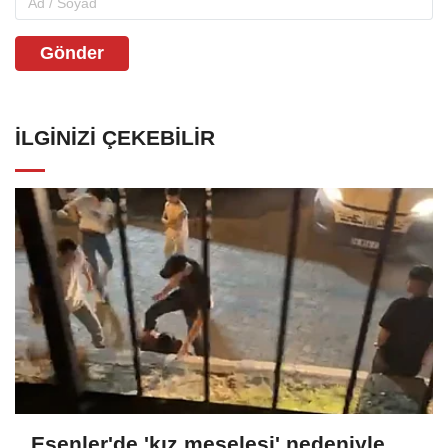
Gönder
İLGINIZI ÇEKEBILIR
Esenler'de 'kız meselesi' nedeniyle