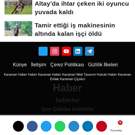
Altay'da ihtar çeken iki oyuncu
yuvada kaldı
Tamir ettiği iş makinesinin
altında kalan işçi öldü
Künye
İletişim
Çerez Politikası
Gizlilik İlkeleri
Karaman Haber
Haber
Karaman Haber
Karaman Web Tasarım
Hukuki Haber
Karaman
Emlak
Karaman Çiçekci
Haber
haberler
Son Dakika Haberler
Son Dakika
son dakika Haberleri
Yorumlar
Yorumlar
Ulusal haberler