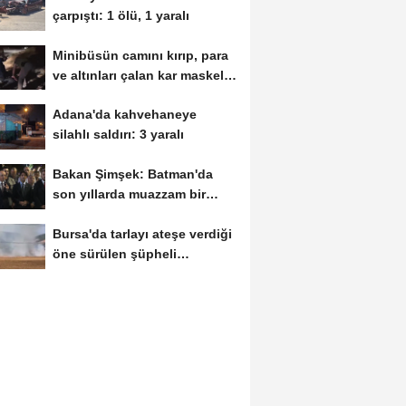
çarpıştı: 1 ölü, 1 yaralı
Minibüsün camını kırıp, para
ve altınları çalan kar maskeli
5...
Adana'da kahvehaneye
silahlı saldırı: 3 yaralı
Bakan Şimşek: Batman'da
son yıllarda muazzam bir
hizmet fırtınası...
Bursa'da tarlayı ateşe verdiği
öne sürülen şüpheli
yakalandı