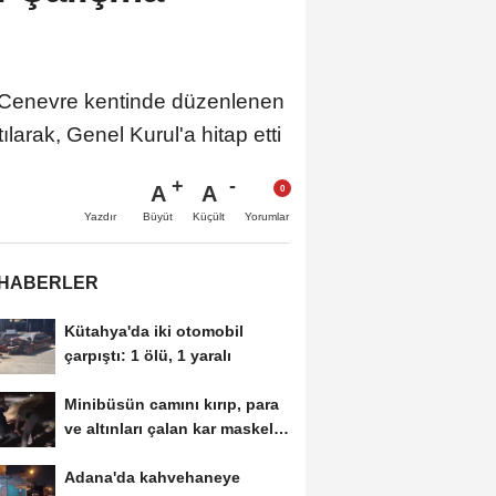
n Cenevre kentinde düzenlenen
arak, Genel Kurul'a hitap etti
A
A
Büyüt
Küçült
Yazdır
Yorumlar
 HABERLER
Kütahya'da iki otomobil
çarpıştı: 1 ölü, 1 yaralı
Minibüsün camını kırıp, para
ve altınları çalan kar maskeli
5...
Adana'da kahvehaneye