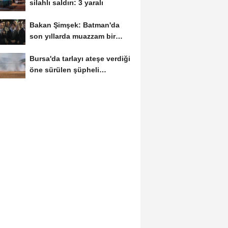
silahlı saldırı: 3 yaralı
Bakan Şimşek: Batman'da
son yıllarda muazzam bir
hizmet fırtınası...
Bursa'da tarlayı ateşe verdiği
öne sürülen şüpheli
yakalandı