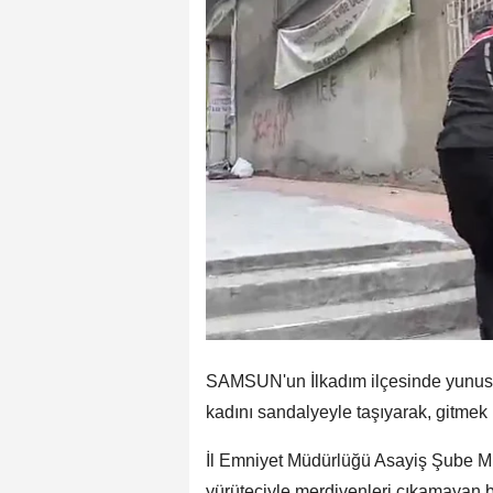
SAMSUN'un İlkadım ilçesinde yunus po
kadını sandalyeyle taşıyarak, gitmek 
İl Emniyet Müdürlüğü Asayiş Şube Müd
yürüteciyle merdivenleri çıkamayan b