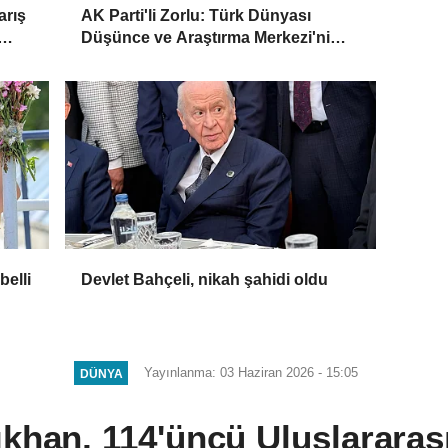
arış
AK Parti'li Zorlu: Türk Dünyası
Düşünce ve Araştırma Merkezi'ni
Keçiören'de kurma kararı aldık
belli
Devlet Bahçeli, nikah şahidi oldu
Yayınlanma: 03 Haziran 2026 - 15:05
DÜNYA
ıkhan, 114'üncü Uluslararas