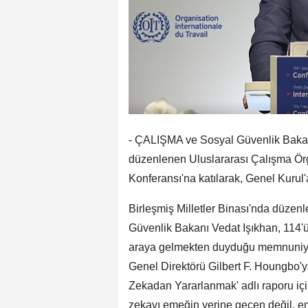
- ÇALIŞMA ve Sosyal Güvenlik Bakanı
düzenlenen Uluslararası Çalışma Ör
Konferansı'na katılarak, Genel Kurul'a
Birleşmiş Milletler Binası'nda düze
Güvenlik Bakanı Vedat Işıkhan, 114'ü
araya gelmekten duyduğu memnuniyeti
Genel Direktörü Gilbert F. Houngbo'ya
Zekadan Yararlanmak' adlı raporu içi
zekayı emeğin yerine geçen değil, eme