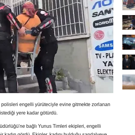
lisleri engelli yürüteciyle evine gitmekte zorlanan
istediği yere kadar götürdü.
ürlüğü'ne bağlı Yunus Timleri ekipleri, engelli
ir kadın gördü. Ekipler, kadını bulduğu sandalyeye