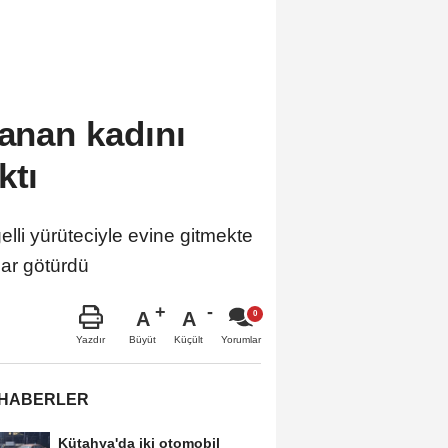
lanan kadını
ktı
i yürüteciyle evine gitmekte
dar götürdü
A
A
Büyüt
Küçült
Yazdır
Yorumlar
 HABERLER
Kütahya'da iki otomobil