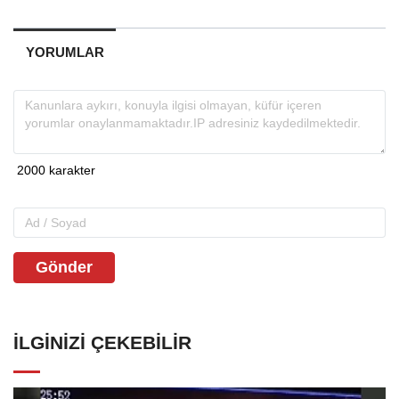
YORUMLAR
Gönder
İLGINIZI ÇEKEBILIR