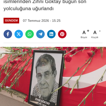
isimlerinden Zihni Göktay bugün son
yolculuğuna uğurlandı
07 Temmuz 2026 - 15:25
GÜNDEM
A
A
Büyüt
Küçült