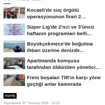
Kocaeli'de suç örgütü
operasyonunun firari 2
şüphelisi yakalandı
Süper Lig'de 2'nci ve 3'üncü
haftanın programları belli...
Büyükçekmece'de boğulma
ihbarı üzerine denizde
başlatılan...
Apartmanda komşusu
tarafından öldürülen yönetici
yardımcısı,...
Freni boşalan TIR'ın karşı yöne
geçtiği anlar kamerada
ASAYIŞ
Yayınlanma: 07 Temmuz 2026 - 15:25