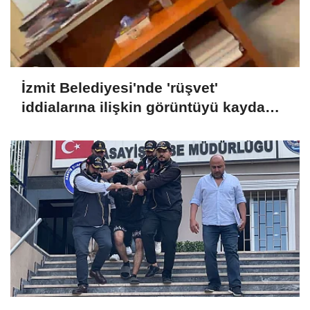
İzmit Belediyesi'nde 'rüşvet'
iddialarına ilişkin görüntüyü kayda
alan Emre Can Özkar'ın ifadesi ortaya
çıktı