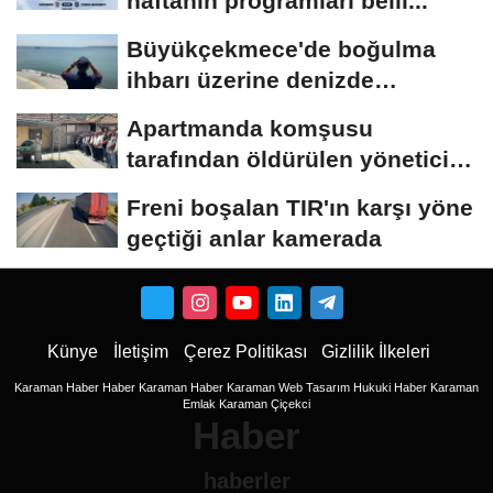
haftanın programları belli...
Büyükçekmece'de boğulma
ihbarı üzerine denizde
başlatılan...
Apartmanda komşusu
tarafından öldürülen yönetici
yardımcısı,...
Freni boşalan TIR'ın karşı yöne
geçtiği anlar kamerada
Künye
İletişim
Çerez Politikası
Gizlilik İlkeleri
Karaman Haber
Haber
Karaman Haber
Karaman Web Tasarım
Hukuki Haber
Karaman
Emlak
Karaman Çiçekci
Haber
haberler