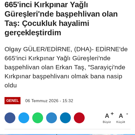
665'inci Kırkpınar Yağlı
Güreşleri'nde başpehlivan olan
Taş: Çocukluk hayalimi
gerçekleştirdim
Olgay GÜLER/EDİRNE, (DHA)- EDİRNE'de
665'inci Kırkpınar Yağlı Güreşleri'nde
başpehlivan olan Erkan Taş, "Sarayiçi'nde
Kırkpınar başpehlivanı olmak bana nasip
oldu
06 Temmuz 2026 - 15:32
GENEL
A
A
Büyüt
Küçült