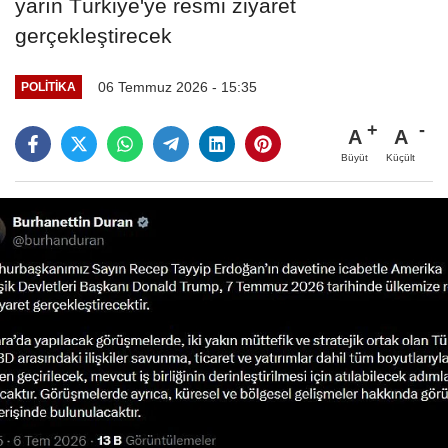
yarın Türkiye'ye resmi ziyaret
gerçekleştirecek
06 Temmuz 2026 - 15:35
POLITIKA
A
A
Büyüt
Küçült