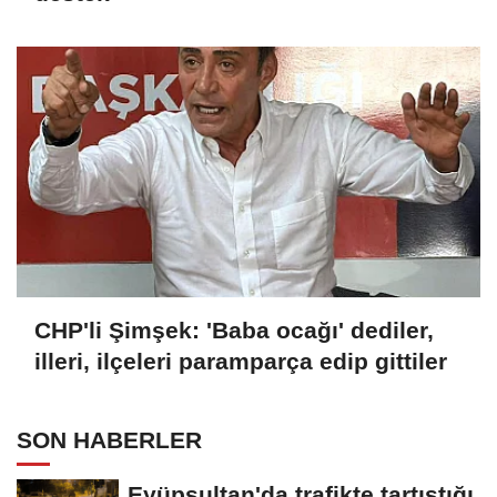
CHP'li Şimşek: 'Baba ocağı' dediler,
illeri, ilçeleri paramparça edip gittiler
SON HABERLER
Eyüpsultan'da trafikte tartıştığı