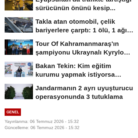
sürücünün önünü kesip...
Takla atan otomobil, çelik
bariyerlere çarptı: 1 ölü, 1 ağır
yaralı
Tour Of Kahramanmaraş'ın
şampiyonu Ukraynalı Kyrylo
Tsarenko oldu
Bakan Tekin: Kim eğitim
kurumu yapmak istiyorsa
anayasal olarak bizimle...
Jandarmanın 2 ayrı uyuşturucu
operasyonunda 3 tutuklama
GENEL
Yayınlanma: 06 Temmuz 2026 - 15:32
Güncelleme: 06 Temmuz 2026 - 15:32