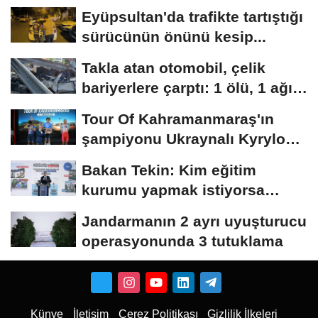
Eyüpsultan'da trafikte tartıştığı
sürücünün önünü kesip...
Takla atan otomobil, çelik
bariyerlere çarptı: 1 ölü, 1 ağır
yaralı
Tour Of Kahramanmaraş'ın
şampiyonu Ukraynalı Kyrylo
Tsarenko oldu
Bakan Tekin: Kim eğitim
kurumu yapmak istiyorsa
anayasal olarak bizimle...
Jandarmanın 2 ayrı uyuşturucu
operasyonunda 3 tutuklama
Künye
İletişim
Çerez Politikası
Gizlilik İlkeleri