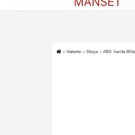
Künye
İletişim
Çerez Politikası
G
Haberler
Dünya
ABD: İran'da 80'de