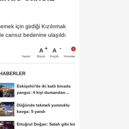
ek için girdiği Kızılırmak
e cansız bedenine ulaşıldı
A
A
Büyüt
Küçült
Yazdır
Yorumlar
 HABERLER
Eskişehir'de iki katlı binada
yangın: 4 kişi dumandan
etkilendi
Düğünde tekmeli yumruklu
kavga: 5 yaralı
Ertuğrul Doğan: Salah gibi bir