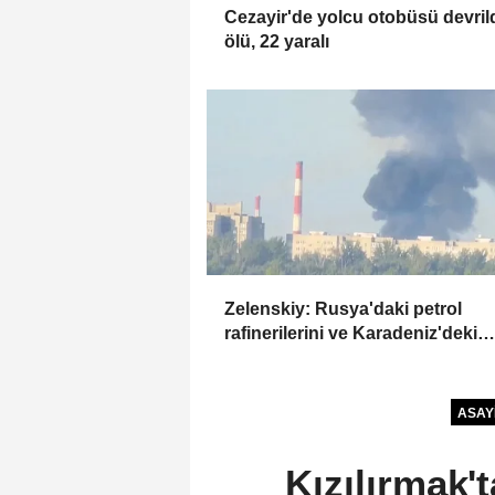
Cezayir'de yolcu otobüsü devrild
ölü, 22 yaralı
Zelenskiy: Rusya'daki petrol
rafinerilerini ve Karadeniz'deki
devriye teknelerini vurduk
ASAY
Kızılırmak'