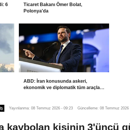
i: 6
Ticaret Bakanı Ömer Bolat,
Polonya'da
ABD: İran konusunda askeri,
ekonomik ve diplomatik tüm araçlar
kullanılacak
Yayınlanma: 08 Temmuz 2026 - 09:23
Güncelleme: 08 Temmuz 2026 
IŞ
ta kaybolan kişinin 3'üncü 