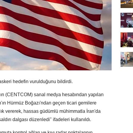
askeri hedefin vurulduğunu bildirdi.
'nın (CENTCOM) sanal medya hesabından yapılan
'ın Hürmüz Boğazı'ndan geçen ticari gemilere
şılık vererek, hassas güdümlü mühimmatla İran'da
ldırı dalgası düzenledi" ifadeleri kullanıldı.
muta kontrol ağları ve kıyı radar noktalarının