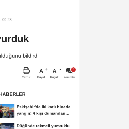
- 09:23
vurduk
lduğunu bildirdi
A
A
Büyüt
Küçült
Yazdır
Yorumlar
 HABERLER
Eskişehir'de iki katlı binada
yangın: 4 kişi dumandan
etkilendi
Düğünde tekmeli yumruklu