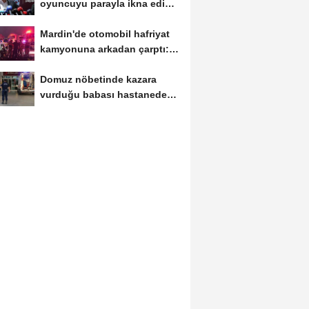
oyuncuyu parayla ikna edip
Trabzon'a...
Mardin'de otomobil hafriyat
kamyonuna arkadan çarptı: 1
ölü, 2...
Domuz nöbetinde kazara
vurduğu babası hastanede
öldü