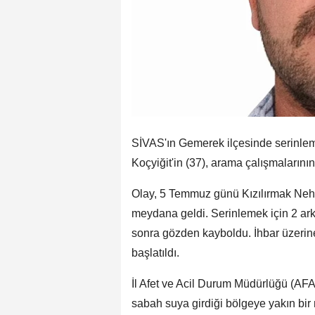
SİVAS'ın Gemerek ilçesinde serinleme
Koçyiğit'in (37), arama çalışmaların
Olay, 5 Temmuz günü Kızılırmak Nehr
meydana geldi. Serinlemek için 2 arka
sonra gözden kayboldu. İhbar üzerin
başlatıldı.
İl Afet ve Acil Durum Müdürlüğü (AFAD
sabah suya girdiği bölgeye yakın bir