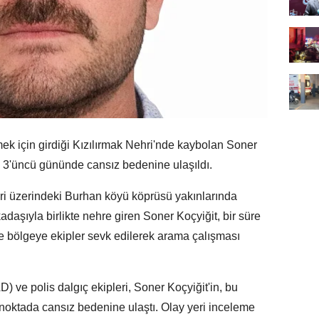
k için girdiği Kızılırmak Nehri'nde kaybolan Soner
ın 3'üncü gününde cansız bedenine ulaşıldı.
i üzerindeki Burhan köyü köprüsü yakınlarında
daşıyla birlikte nehre giren Soner Koçyiğit, bir süre
e bölgeye ekipler sevk edilerek arama çalışması
) ve polis dalgıç ekipleri, Soner Koçyiğit'in, bu
 noktada cansız bedenine ulaştı. Olay yeri inceleme