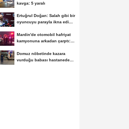
kavga: 5 yaralı
Ertuğrul Doğan: Salah gibi bir
oyuncuyu parayla ikna edip
Trabzon'a...
Mardin'de otomobil hafriyat
kamyonuna arkadan çarptı: 1
ölü, 2...
Domuz nöbetinde kazara
vurduğu babası hastanede
öldü