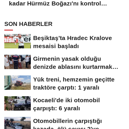
kadar Hürmüz Boğazı'nı kontrol
altında tutacağız
SON HABERLER
Beşiktaş'ta Hradec Kralove
mesaisi başladı
Girmenin yasak olduğu
denizde ablasını kurtarmak
isterken öldü
Yük treni, hemzemin geçitte
traktöre çarptı: 1 yaralı
Kocaeli'de iki otomobil
çarpıştı: 6 yaralı
Otomobillerin çarpıştığı
kazada, ölü sayısı 2'ye