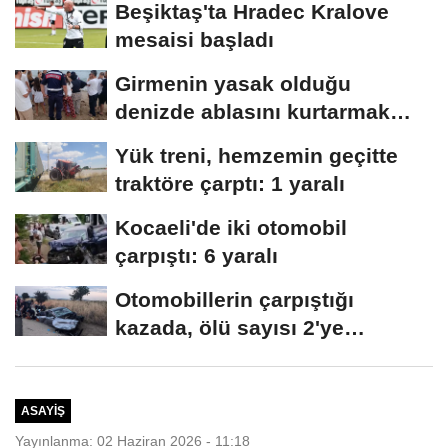
Beşiktaş'ta Hradec Kralove
mesaisi başladı
Girmenin yasak olduğu
denizde ablasını kurtarmak
isterken öldü
Yük treni, hemzemin geçitte
traktöre çarptı: 1 yaralı
Kocaeli'de iki otomobil
çarpıştı: 6 yaralı
Otomobillerin çarpıştığı
kazada, ölü sayısı 2'ye
yükseldi
ASAYIŞ
Yayınlanma: 02 Haziran 2026 - 11:18