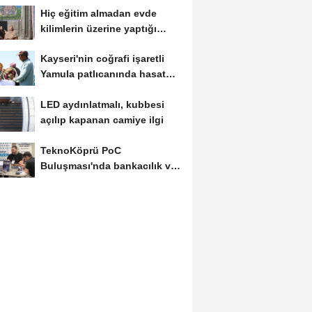
Hiç eğitim almadan evde
kilimlerin üzerine yaptığı
resimlerle sergi...
Kayseri'nin coğrafi işaretli
Yamula patlıcanında hasat
başladı
LED aydınlatmalı, kubbesi
açılıp kapanan camiye ilgi
TeknoKöprü PoC
Buluşması'nda bankacılık ve
teknoloji girişimleri...