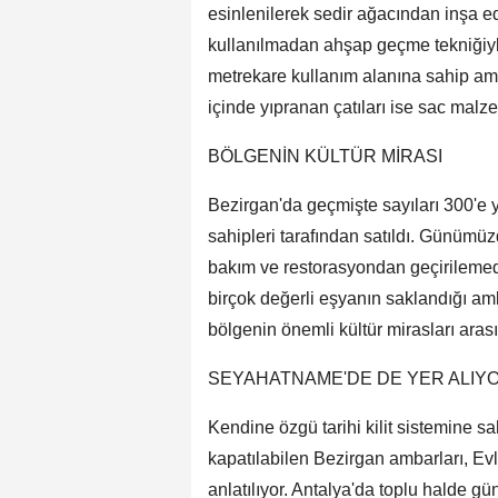
esinlenilerek sedir ağacından inşa edi
kullanılmadan ahşap geçme tekniğiyle
metrekare kullanım alanına sahip amb
içinde yıpranan çatıları ise sac malz
BÖLGENİN KÜLTÜR MİRASI
Bezirgan'da geçmişte sayıları 300'e y
sahipleri tarafından satıldı. Günümü
bakım ve restorasyondan geçirilemediğ
birçok değerli eşyanın saklandığı amb
bölgenin önemli kültür mirasları arası
SEYAHATNAME'DE DE YER ALIY
Kendine özgü tarihi kilit sistemine sa
kapatılabilen Bezirgan ambarları, Ev
anlatılıyor. Antalya'da toplu halde 