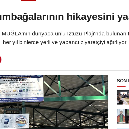
umbağalarının hikayesini y
UĞLA'nın dünyaca ünlü İztuzu Plajı'nda bulunan 
her yıl binlerce yerli ve yabancı ziyaretçiyi ağırlıyor
SON