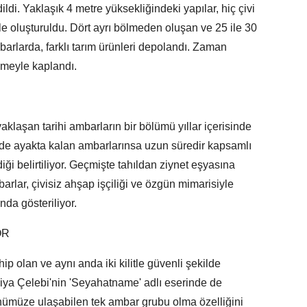
ldi. Yaklaşık 4 metre yüksekliğindeki yapılar, hiç çivi
 oluşturuldu. Dört ayrı bölmeden oluşan ve 25 ile 30
arlarda, farklı tarım ürünleri depolandı. Zaman
emeyle kaplandı.
aklaşan tarihi ambarların bir bölümü yıllar içerisinde
zde ayakta kalan ambarlarınsa uzun süredir kapsamlı
i belirtiliyor. Geçmişte tahıldan ziynet eşyasına
arlar, çivisiz ahşap işçiliği ve özgün mimarisiyle
nda gösteriliyor.
OR
hip olan ve aynı anda iki kilitle güvenli şekilde
liya Çelebi'nin 'Seyahatname' adlı eserinde de
günümüze ulaşabilen tek ambar grubu olma özelliğini