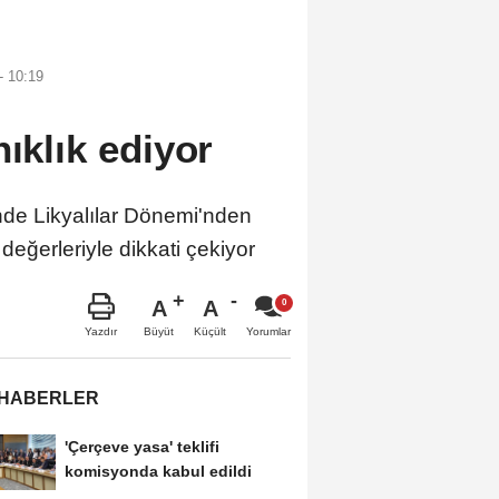
 10:19
ıklık ediyor
e Likyalılar Dönemi'nden
eğerleriyle dikkati çekiyor
A
A
Büyüt
Küçült
Yazdır
Yorumlar
 HABERLER
'Çerçeve yasa' teklifi
komisyonda kabul edildi