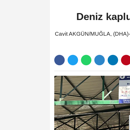
Deniz kapl
Cavit AKGÜN/MUĞLA, (DHA)- M