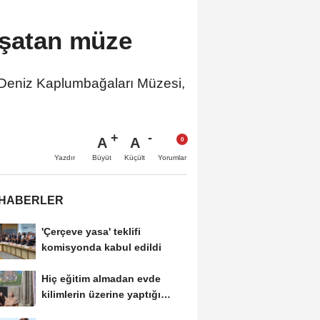
aşatan müze
Deniz Kaplumbağaları Müzesi,
A
A
Büyüt
Küçült
Yazdır
Yorumlar
 HABERLER
'Çerçeve yasa' teklifi
komisyonda kabul edildi
Hiç eğitim almadan evde
kilimlerin üzerine yaptığı
resimlerle sergi...