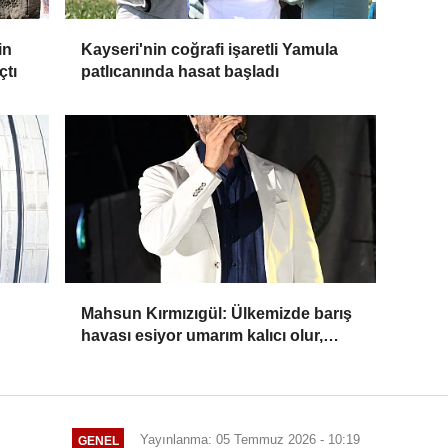
in
Kayseri'nin coğrafi işaretli Yamula
çtı
patlıcanında hasat başladı
Mahsun Kırmızıgül: Ülkemizde barış
havası esiyor umarım kalıcı olur,
umarım yapıcı olur
Yayınlanma: 05 Temmuz 2026 - 10:19
GENEL