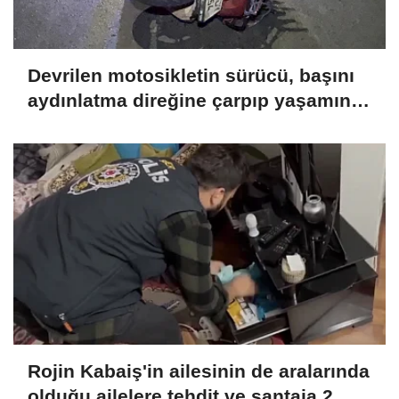
Devrilen motosikletin sürücü, başını
aydınlatma direğine çarpıp yaşamını
yitirdi
Rojin Kabaiş'in ailesinin de aralarında
olduğu ailelere tehdit ve şantaja 2