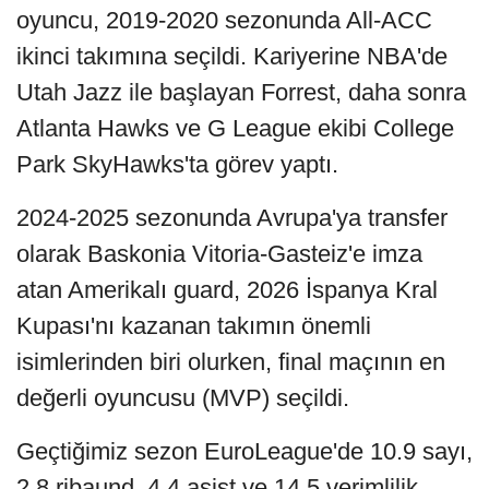
oyuncu, 2019-2020 sezonunda All-ACC
ikinci takımına seçildi. Kariyerine NBA'de
Utah Jazz ile başlayan Forrest, daha sonra
Atlanta Hawks ve G League ekibi College
Park SkyHawks'ta görev yaptı.
2024-2025 sezonunda Avrupa'ya transfer
olarak Baskonia Vitoria-Gasteiz'e imza
atan Amerikalı guard, 2026 İspanya Kral
Kupası'nı kazanan takımın önemli
isimlerinden biri olurken, final maçının en
değerli oyuncusu (MVP) seçildi.
Geçtiğimiz sezon EuroLeague'de 10.9 sayı,
2.8 ribaund, 4.4 asist ve 14.5 verimlilik