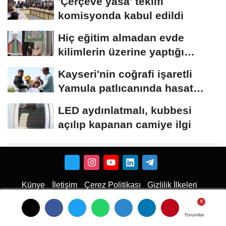
'Çerçeve yasa' teklifi
komisyonda kabul edildi
Hiç eğitim almadan evde
kilimlerin üzerine yaptığı
resimlerle sergi...
Kayseri'nin coğrafi işaretli
Yamula patlıcanında hasat
başladı
LED aydınlatmalı, kubbesi
açılıp kapanan camiye ilgi
Künye
İletişim
Çerez Politikası
Gizlilik İlkeleri
Karaman Haber
Haber
Karaman Haber
Karaman Web Tasarım
Hukuki Haber
Karaman
Emlak
Karaman Çiçekci
Yorumlar
Yorumlar
Yorumlar
Haber