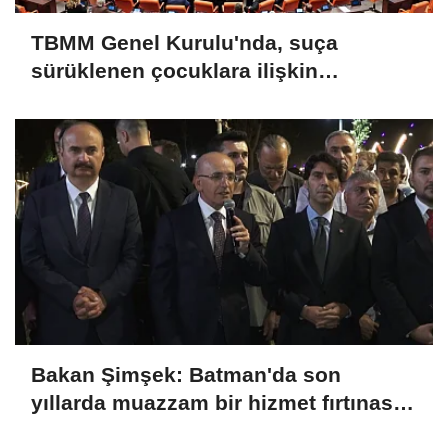
TBMM Genel Kurulu'nda, suça
sürüklenen çocuklara ilişkin
düzenlemeleri de içeren teklifin 6
maddesi kabul edildi
Bakan Şimşek: Batman'da son
yıllarda muazzam bir hizmet fırtınası
var