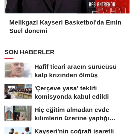
Melikgazi Kayseri Basketbol'da Emin
Süel dönemi
SON HABERLER
Hafif ticari aracın sürücüsü
kalp krizinden ölmüş
'Çerçeve yasa' teklifi
komisyonda kabul edildi
Hiç eğitim almadan evde
kilimlerin üzerine yaptığı
resimlerle sergi...
Kayseri'nin coğrafi işaretli