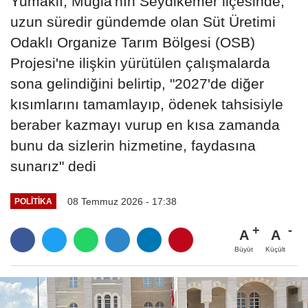
Yumaklı, Muğla'nın Seydikemer ilçesinde,
uzun süredir gündemde olan Süt Üretimi
Odaklı Organize Tarım Bölgesi (OSB)
Projesi'ne ilişkin yürütülen çalışmalarda
sona gelindiğini belirtip, "2027'de diğer
kısımlarını tamamlayıp, ödenek tahsisiyle
beraber kazmayı vurup en kısa zamanda
bunu da sizlerin hizmetine, faydasına
sunarız" dedi
08 Temmuz 2026 - 17:38
POLITIKA
A
A
Büyüt
Küçült