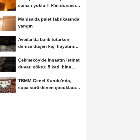
saman yüklü TIR'ın dorsesi
alev alev...
Manisa'da palet fabrikasında
yangın
Avcılar'da balık tutarken
denize düşen kişi hayatını
kaybetti
Çekmeköy'de inşaatın istinat
duvarı çöktü; 5 katlı bina
tahliye...
TBMM Genel Kurulu'nda,
suça sürüklenen çocuklara
ilişkin düzenlemeleri...