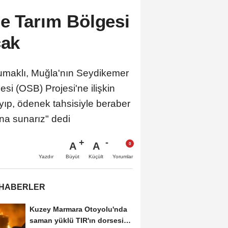
e Tarım Bölgesi
cak
aklı, Muğla'nın Seydikemer
si (OSB) Projesi'ne ilişkin
ayıp, ödenek tahsisiyle beraber
na sunarız" dedi
A
A
Büyüt
Küçült
Yazdır
Yorumlar
 HABERLER
Kuzey Marmara Otoyolu'nda
saman yüklü TIR'ın dorsesi