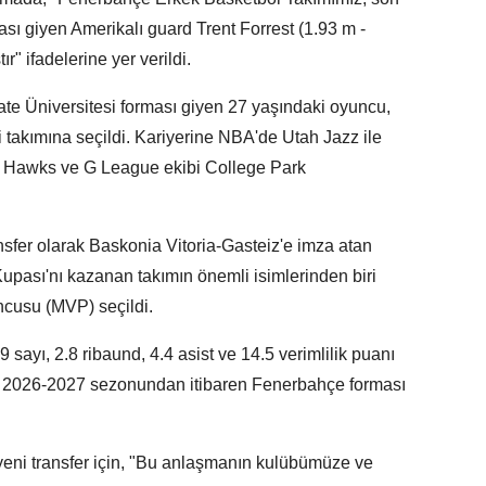
sı giyen Amerikalı guard Trent Forrest (1.93 m -
r" ifadelerine yer verildi.
tate Üniversitesi forması giyen 27 yaşındaki oyuncu,
takımına seçildi. Kariyerine NBA'de Utah Jazz ile
a Hawks ve G League ekibi College Park
fer olarak Baskonia Vitoria-Gasteiz'e imza atan
upası'nı kazanan takımın önemli isimlerinden biri
ncusu (MVP) seçildi.
ayı, 2.8 ribaund, 4.4 asist ve 14.5 verimlilik puanı
t, 2026-2027 sezonundan itibaren Fenerbahçe forması
eni transfer için, "Bu anlaşmanın kulübümüze ve