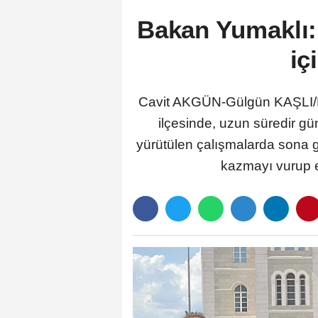
Bakan Yumaklı:
iç
Cavit AKGÜN-Gülgün KAŞLI/
ilçesinde, uzun süredir gü
yürütülen çalışmalarda sona ge
kazmayı vurup e