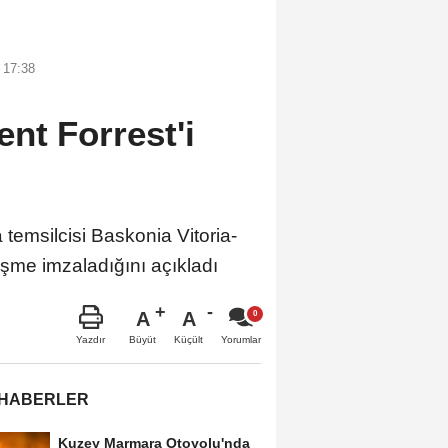
 17:38
nt Forrest'i
msilcisi Baskonia Vitoria-
eşme imzaladığını açıkladı
A
A
Büyüt
Küçült
Yazdır
Yorumlar
 HABERLER
Kuzey Marmara Otoyolu'nda