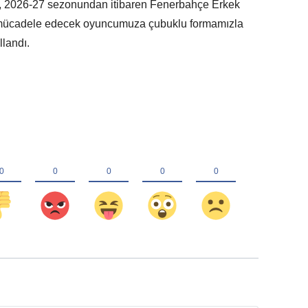
iyor, 2026-27 sezonundan itibaren Fenerbahçe Erkek
n mücadele edecek oyuncumuza çubuklu formamızla
llandı.