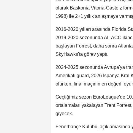
olarak Baskonia Vitoria-Gasteiz forma
1998) ile 2+1 yıllık anlaşmaya varmıştı
2016-2020 yılları arasında Florida S
2019-2020 sezonunda All-ACC ikinci 
başlayan Forrest, daha sonra Atlant
SkyHawks'ta görev yaptı.
2024-2025 sezonunda Avrupa'ya trans
Amerikalı guard, 2026 İspanya Kral K
olurken, final maçının en değerli oyu
Geçtiğimiz sezon EuroLeague'de 10.9 s
ortalamaları yakalayan Trent Forres
giyecek.
Fenerbahçe Kulübü, açıklamasında y