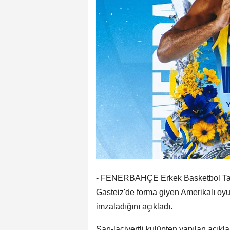
- FENERBAHÇE Erkek Basketbol Takım
Gasteiz'de forma giyen Amerikalı oyun
imzaladığını açıkladı.
Sarı-lacivertli kulüpten yapılan açı