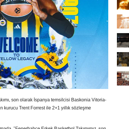
ı, son olarak İspanya temsilcisi Baskonia Vitoria-
 kurucu Trent Forrest ile 2+1 yıllık sözleşme
klamada, "Fenerbahçe Erkek Basketbol Takımımız, son