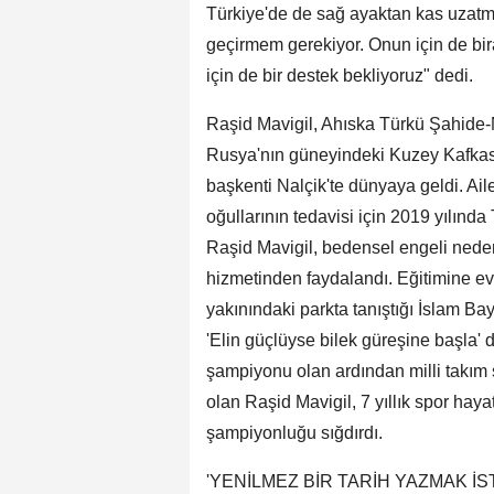
Türkiye'de de sağ ayaktan kas uzatm
geçirmem gerekiyor. Onun için de bir
için de bir destek bekliyoruz" dedi.
Raşid Mavigil, Ahıska Türkü Şahide-N
Rusya'nın güneyindeki Kuzey Kafkas
başkenti Nalçik'te dünyaya geldi. Ai
oğullarının tedavisi için 2019 yılında
Raşid Mavigil, bedensel engeli neden
hizmetinden faydalandı. Eğitimine ev
yakınındaki parkta tanıştığı İslam Ba
'Elin güçlüyse bilek güreşine başla' 
şampiyonu olan ardından milli takım s
olan Raşid Mavigil, 7 yıllık spor hay
şampiyonluğu sığdırdı.
'YENİLMEZ BİR TARİH YAZMAK İS