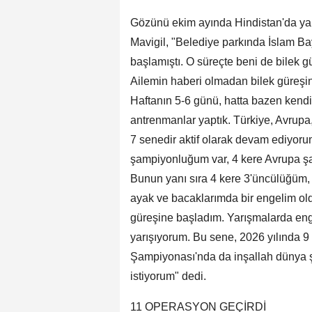
Gözünü ekim ayında Hindistan'da ya
Mavigil, "Belediye parkında İslam Bay
başlamıştı. O süreçte beni de bilek gü
Ailemin haberi olmadan bilek güreşin
Haftanın 5-6 günü, hatta bazen kendim
antrenmanlar yaptık. Türkiye, Avrupa
7 senedir aktif olarak devam ediyoru
şampiyonluğum var, 4 kere Avrupa ş
Bunun yanı sıra 4 kere 3'üncülüğüm,
ayak ve bacaklarımda bir engelim old
güreşine başladım. Yarışmalarda enge
yarışıyorum. Bu sene, 2026 yılında 
Şampiyonası'nda da inşallah dünya ş
istiyorum" dedi.
11 OPERASYON GEÇİRDİ