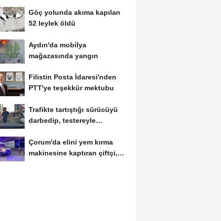
Göç yolunda akıma kapılan
52 leylek öldü
Aydın'da mobilya
mağazasında yangın
Filistin Posta İdaresi'nden
PTT'ye teşekkür mektubu
Trafikte tartıştığı sürücüyü
darbedip, testereyle
saldırmaya...
Çorum'da elini yem kırma
makinesine kaptıran çiftçi,
ağır yaralandı