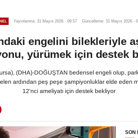
Yayınlanma: 31 Mayıs 2026 - 09:57
Güncelleme: 31 Mayıs 2026 - 0
NEL
ndaki engelini bilekleriyle 
onu, yürümek için destek b
sa), (DHA)-DOĞUŞTAN bedensel engeli olup, parkta 
len ardından peş peşe şampiyonluklar elde eden mil
12'nci ameliyatı için destek bekliyor
SON