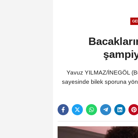
GE
Bacakları
şampiy
Yavuz YILMAZ/İNEGÖL (Bur
sayesinde bilek sporuna yöne