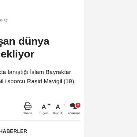
9:57
aşan dünya
ekliyor
tanıştığı İslam Bayraktar
li sporcu Raşid Mavigil (19),
A
A
Büyüt
Küçült
Yazdır
Yorumlar
 HABERLER