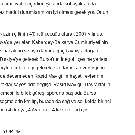
a ameliyatı geçirdim. Şu anda sol ayaktan da
az maddi durumlarımızın iyi olması gerekiyor. Onun
ezim çiftinin 4'üncü çocuğu olarak 2007 yılında,
ya'da yer alan Kabardey-Balkarya Cumhuriyeti'nin
le, bacakları ve ayaklarında güç kaybıyla doğan
 Türkiye'ye gelerek Bursa'nın İnegöl ilçesine yerleşti.
iyle okula gidip gelmekte zorlanınca evde eğitim
de devam eden Raşid Mavigil'in hayatı, evlerinin
yraktar sayesinde değişti. Raşid Mavigil, Bayraktar'ın
demesi ile bilek güreşi sporuna başladı. Bursa
eçmelerin katılıp, burada da sağ ve sol kolda birinci
atına 4 dünya, 4 Avrupa, 14 kez de Türkiye
TİYORUM'