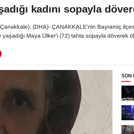
aşadığı kadını sopayla döve
anakkale), (DHA)- ÇANAKKALE'nin Bayramiç ilçes
te yaşadığı Maya Ülker'i (72) tahta sopayla döverek 
SON