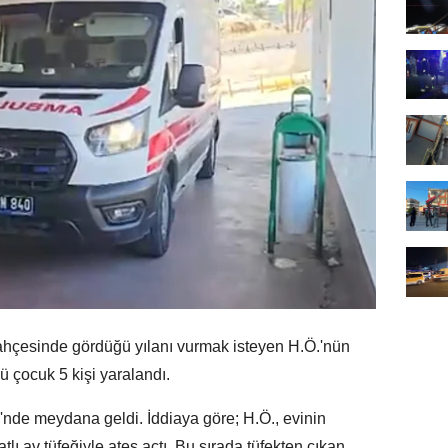
hçesinde gördüğü yılanı vurmak isteyen H.Ö.'nün
'ü çocuk 5 kişi yaralandı.
i'nde meydana geldi. İddiaya göre; H.Ö., evinin
ı av tüfeğiyle ateş açtı. Bu sırada tüfekten çıkan