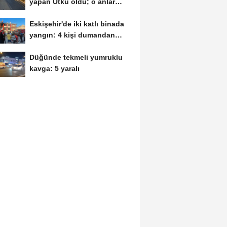
yapan Utku öldü; o anlar
kamerada
Eskişehir'de iki katlı binada
yangın: 4 kişi dumandan
etkilendi
Düğünde tekmeli yumruklu
kavga: 5 yaralı