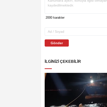
Gönder
İLGINIZI ÇEKEBILIR