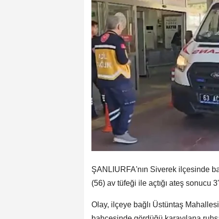
ŞANLIURFA'nın Siverek ilçesinde ba
(56) av tüfeği ile açtığı ateş sonucu 3
Olay, ilçeye bağlı Üstüntaş Mahalles
bahçesinde gördüğü karayılana ruhsatl