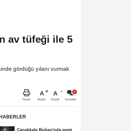
av tüfeği ile 5
nde gördüğü yılanı vurmak
A
A
Büyüt
Küçült
Yazdır
Yorumlar
 HABERLER
Çanakkale Boğazı'nda gemi