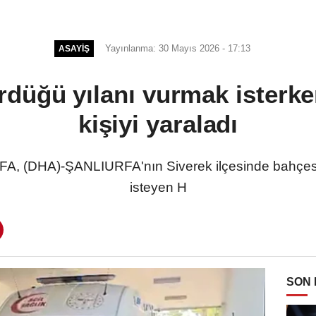
Yayınlanma: 30 Mayıs 2026 - 17:13
ASAYIŞ
düğü yılanı vurmak isterken 
kişiyi yaraladı
 (DHA)-ŞANLIURFA'nın Siverek ilçesinde bahçesi
isteyen H
SON