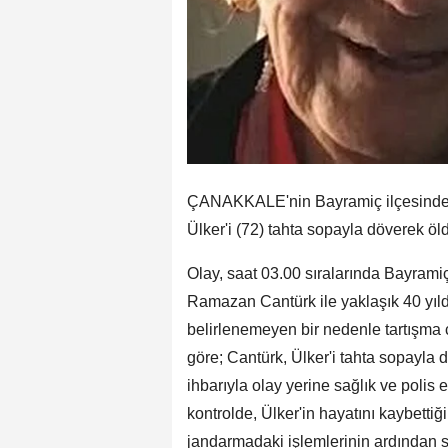
ÇANAKKALE'nin Bayramiç ilçesinde R
Ülker'i (72) tahta sopayla döverek öl
Olay, saat 03.00 sıralarında Bayram
Ramazan Cantürk ile yaklaşık 40 yıl
belirlenemeyen bir nedenle tartışma 
göre; Cantürk, Ülker'i tahta sopayla 
ihbarıyla olay yerine sağlık ve polis e
kontrolde, Ülker'in hayatını kaybettiği
jandarmadaki işlemlerinin ardından s