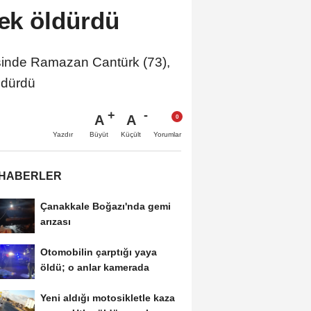
rek öldürdü
inde Ramazan Cantürk (73),
öldürdü
A
A
Büyüt
Küçült
Yazdır
Yorumlar
 HABERLER
Çanakkale Boğazı'nda gemi
arızası
Otomobilin çarptığı yaya
öldü; o anlar kamerada
Yeni aldığı motosikletle kaza