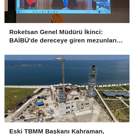
Roketsan Genel Müdürü İkinci:
BAİBÜ'de dereceye giren mezunları
işe alım sürecine dahil edeceğiz
Eski TBMM Başkanı Kahraman,