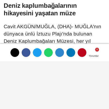
Deniz kaplumbağalarının
hikayesini yaşatan müze
Cavit AKGÜN/MUĞLA, (DHA)- MUĞLA'nın
dünyaca ünlü İztuzu Plajı'nda bulunan
Deniz Kaplumbağaları Müzesi, her yıl
binlerce yerli ve yabancı ziyaretçiyi
ağırlıyor
Yorumlar
Yorumlar
Yorumlar
05 Temmuz 2026 - 10:19
GENEL
A
A
Büyüt
Küçült