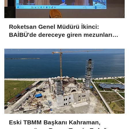
Roketsan Genel Müdürü İkinci:
BAİBÜ'de dereceye giren mezunları
işe alım sürecine dahil edeceğiz
Eski TBMM Başkanı Kahraman,