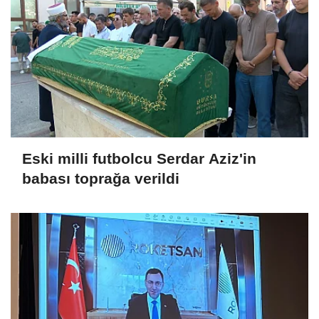
Eski milli futbolcu Serdar Aziz'in
babası toprağa verildi