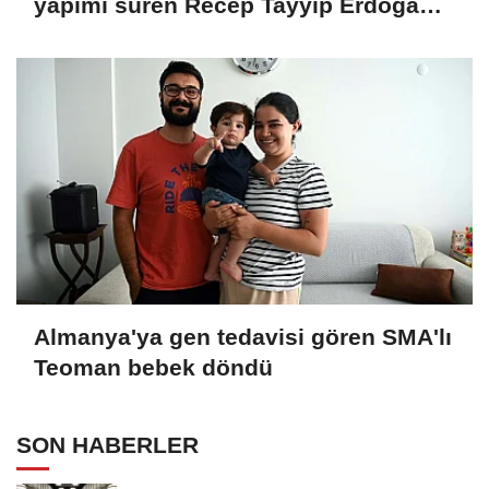
yapımı süren Recep Tayyip Erdoğan
Camii'nde incelemede bulundu
Almanya'ya gen tedavisi gören SMA'lı
Teoman bebek döndü
SON HABERLER