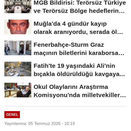
MGB Bildirisi: Terörsüz Türkiye
ve Terörsüz Bölge hedeflerine
ulaşma...
Muğla'da 4 gündür kayıp
olarak aranıyordu, serada ölü
bulundu
Fenerbahçe-Sturm Graz
maçının biletlerini karaborsada
sattıkları...
Fatih'te 19 yaşındaki Ali'nin
bıçakla öldürüldüğü kavgaya...
Okul Olaylarını Araştırma
Komisyonu'nda milletvekilleri
rapora...
GENEL
Yayınlanma: 05 Temmuz 2026 - 10:19