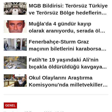
MGB Bildirisi: Terörsüz Türkiye
ve Terörsüz Bölge hedeflerine
ulaşma...
Muğla'da 4 gündür kayıp
olarak aranıyordu, serada ölü
bulundu
Fenerbahçe-Sturm Graz
maçının biletlerini karaborsada
sattıkları...
Fatih'te 19 yaşındaki Ali'nin
bıçakla öldürüldüğü kavgaya...
Okul Olaylarını Araştırma
Komisyonu'nda milletvekilleri
rapora...
GENEL