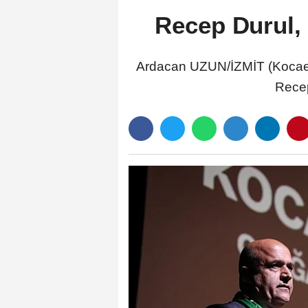
Recep Durul, 
Ardacan UZUN/İZMİT (Kocael
Recep