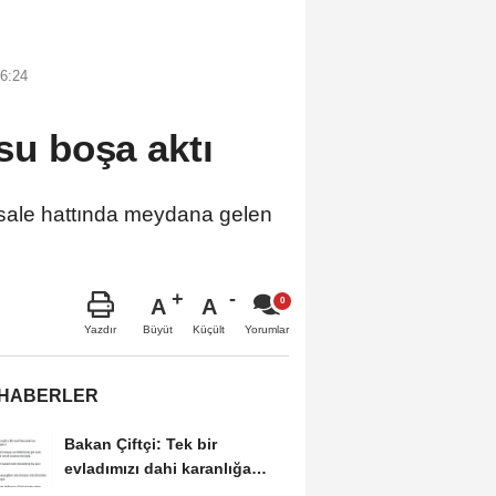
6:24
 su boşa aktı
sale hattında meydana gelen
A
A
Büyüt
Küçült
Yazdır
Yorumlar
 HABERLER
Bakan Çiftçi: Tek bir
evladımızı dahi karanlığa
bırakmayacağız