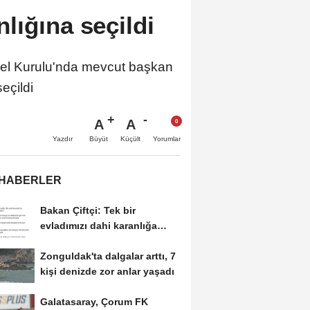
lığına seçildi
el Kurulu'nda mevcut başkan
eçildi
A
A
Büyüt
Küçült
Yazdır
Yorumlar
 HABERLER
Bakan Çiftçi: Tek bir
evladımızı dahi karanlığa
bırakmayacağız
Zonguldak'ta dalgalar arttı, 7
kişi denizde zor anlar yaşadı
Galatasaray, Çorum FK