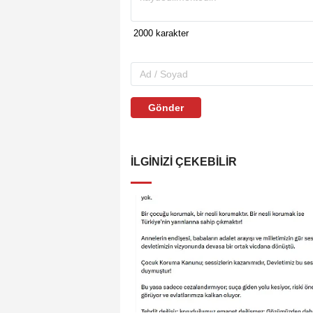
Gönder
İLGINIZI ÇEKEBILIR