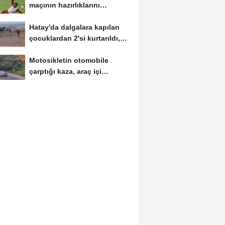
maçının hazırlıklarını
sürdürdü
Hatay'da dalgalara kapılan
çocuklardan 2'si kurtarıldı,
biri...
Motosikletin otomobile
çarptığı kaza, araç içi
kamerasında