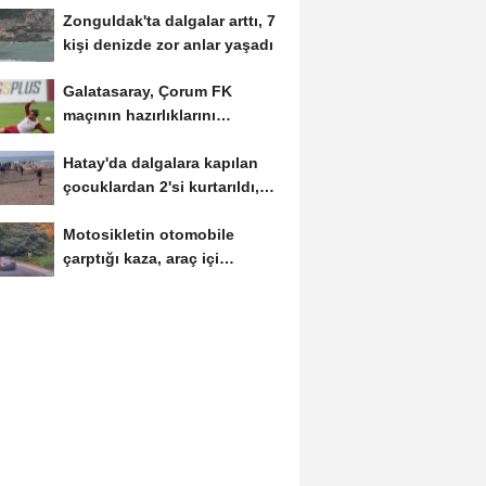
Zonguldak'ta dalgalar arttı, 7
kişi denizde zor anlar yaşadı
Galatasaray, Çorum FK
maçının hazırlıklarını
sürdürdü
Hatay'da dalgalara kapılan
çocuklardan 2'si kurtarıldı,
biri...
Motosikletin otomobile
çarptığı kaza, araç içi
kamerasında