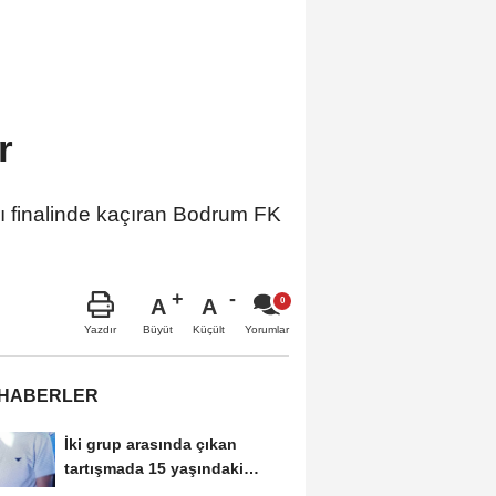
r
ı finalinde kaçıran Bodrum FK
A
A
Büyüt
Küçült
Yazdır
Yorumlar
 HABERLER
İki grup arasında çıkan
tartışmada 15 yaşındaki
Mehmet kalbinden...