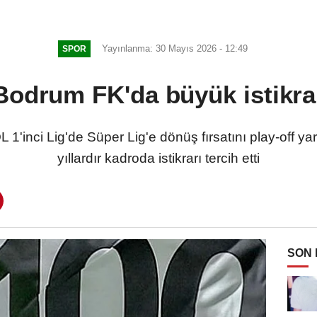
Yayınlanma: 30 Mayıs 2026 - 12:49
SPOR
Bodrum FK'da büyük istikra
ci Lig'de Süper Lig'e dönüş fırsatını play-off yar
yıllardır kadroda istikrarı tercih etti
SON