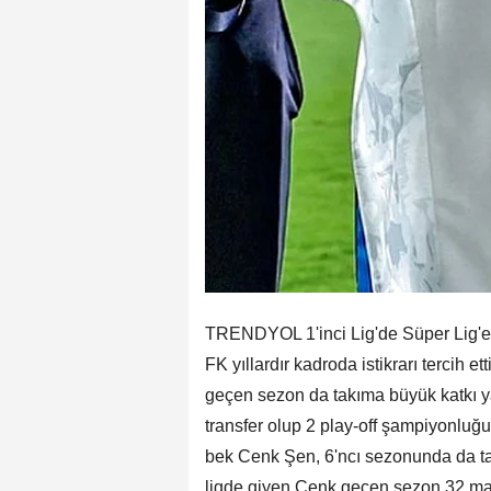
TRENDYOL 1'inci Lig'de Süper Lig'e d
FK yıllardır kadroda istikrarı tercih e
geçen sezon da takıma büyük katkı y
transfer olup 2 play-off şampiyonluğu
bek Cenk Şen, 6'ncı sezonunda da tak
ligde giyen Cenk geçen sezon 32 maç