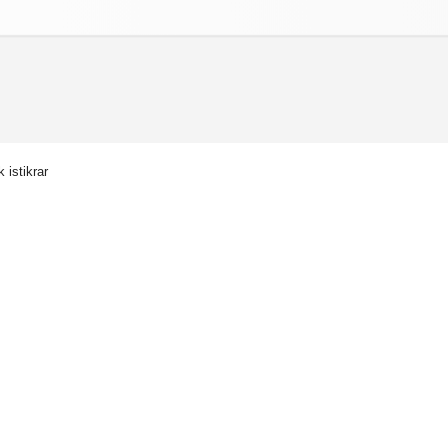
izlilik İlkeleri
istikrar