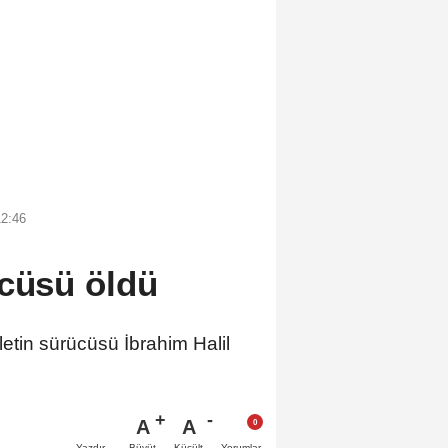
12:46
ücüsü öldü
etin sürücüsü İbrahim Halil
A
A
Büyüt
Küçült
Yazdır
Yorumlar