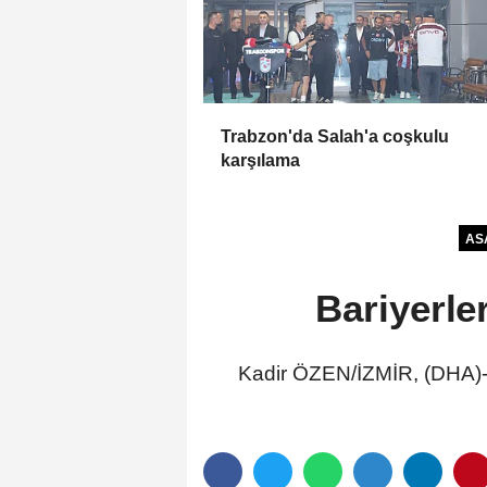
Trabzon'da Salah'a coşkulu
karşılama
AS
Bariyerle
Kadir ÖZEN/İZMİR, (DHA)-İZ