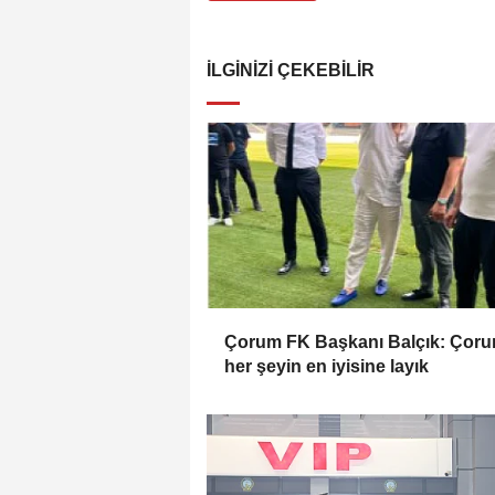
İLGINIZI ÇEKEBILIR
Çorum FK Başkanı Balçık: Çor
her şeyin en iyisine layık