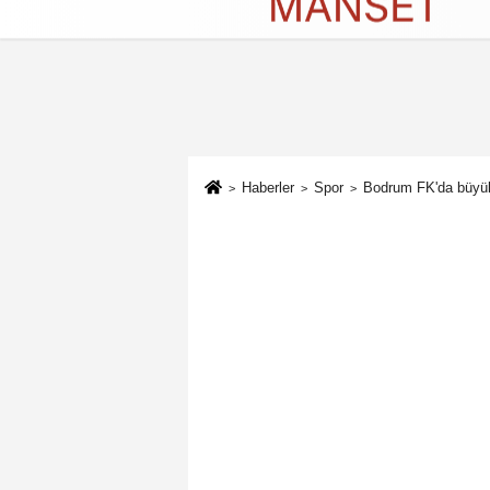
Künye
İletişim
Çerez Politikası
G
Haberler
Spor
Bodrum FK'da büyük 