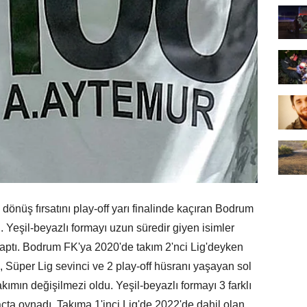
önüş fırsatını play-off yarı finalinde kaçıran Bodrum
tti. Yeşil-beyazlı formayı uzun süredir giyen isimler
aptı. Bodrum FK'ya 2020'de takım 2'nci Lig'deyken
, Süper Lig sevinci ve 2 play-off hüsranı yaşayan sol
ımın değişilmezi oldu. Yeşil-beyazlı formayı 3 farklı
ta oynadı. Takıma 1'inci Lig'de 2022'de dahil olan