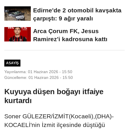
Edirne'de 2 otomobil kavşakta
çarpıştı: 9 ağır yaralı
Arca Çorum FK, Jesus
Ramirez'i kadrosuna kattı
ASAYIŞ
Yayınlanma: 01 Haziran 2026 - 15:50
Güncelleme: 01 Haziran 2026 - 15:50
Kuyuya düşen boğayı itfaiye
kurtardı
Soner GÜLEZER/İZMİT(Kocaeli),(DHA)-
KOCAELİ'nin İzmit ilçesinde düştüğü