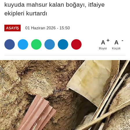
kuyuda mahsur kalan boğayı, itfaiye
ekipleri kurtardı
01 Haziran 2026 - 15:50
ASAYIŞ
A
A
Büyüt
Küçült