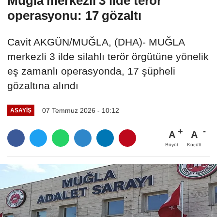
Muğla merkezli 3 ilde terör
operasyonu: 17 gözaltı
Cavit AKGÜN/MUĞLA, (DHA)- MUĞLA
merkezli 3 ilde silahlı terör örgütüne yönelik
eş zamanlı operasyonda, 17 şüpheli
gözaltına alındı
07 Temmuz 2026 - 10:12
ASAYIŞ
A
A
Büyüt
Küçült