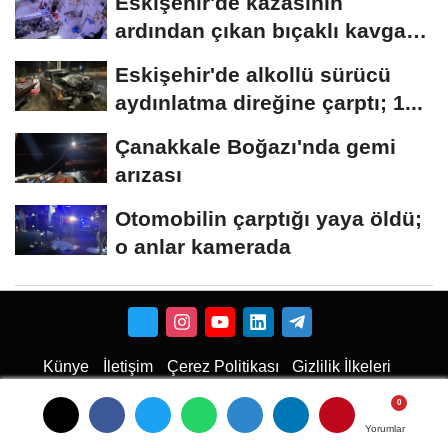
Eskişehir'de kazasının
ardından çıkan bıçaklı kavga
kameraya...
Eskişehir'de alkollü sürücü
aydınlatma direğine çarptı; 1...
Çanakkale Boğazı'nda gemi
arızası
Otomobilin çarptığı yaya öldü;
o anlar kamerada
Künye
İletişim
Çerez Politikası
Gizlilik İlkeleri
Karaman Haber
Haber
Karaman Haber
Karaman Web Tasarım
Hukuki Haber
Karaman
Emlak
Karaman Çiçekci
Haber
Yorumlar
Yorumlar
Yorumlar