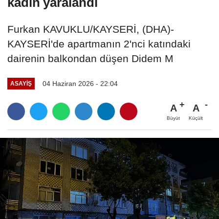
kadın yaralandı
Furkan KAVUKLU/KAYSERİ, (DHA)-
KAYSERİ'de apartmanın 2'nci katındaki
dairenin balkondan düşen Didem M
04 Haziran 2026 - 22:04
ASAYIŞ
A
A
Büyüt
Küçült