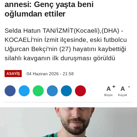
annesi: Genç yaşta beni
oğlumdan ettiler
Selda Hatun TAN/İZMİT(Kocaeli),(DHA) -
KOCAELİ'nin İzmit ilçesinde, eski futbolcu
Uğurcan Bekçi'nin (27) hayatını kaybettiği
silahlı kavganın ilk duruşması görüldü
04 Haziran 2026 - 21:58
ASAYIŞ
A
A
Büyüt
Küçült