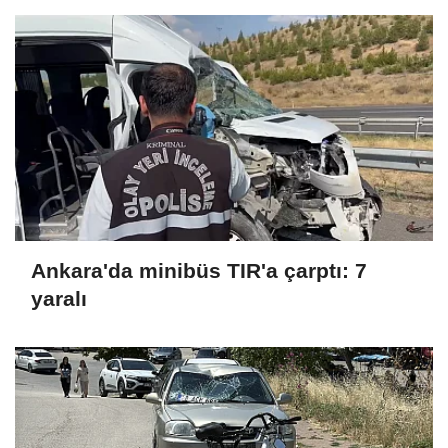
Ankara'da minibüs TIR'a çarptı: 7
yaralı