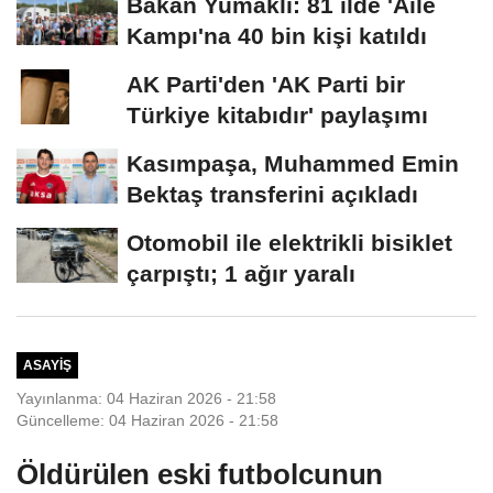
Bakan Yumaklı: 81 ilde 'Aile
Kampı'na 40 bin kişi katıldı
AK Parti'den 'AK Parti bir
Türkiye kitabıdır' paylaşımı
Kasımpaşa, Muhammed Emin
Bektaş transferini açıkladı
Otomobil ile elektrikli bisiklet
çarpıştı; 1 ağır yaralı
ASAYIŞ
Yayınlanma: 04 Haziran 2026 - 21:58
Güncelleme: 04 Haziran 2026 - 21:58
Öldürülen eski futbolcunun